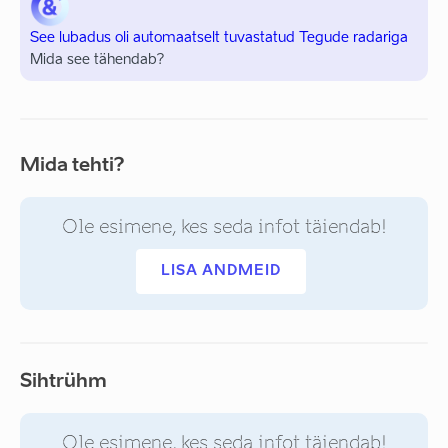
See lubadus oli automaatselt tuvastatud Tegude radariga
Mida see tähendab?
Mida tehti?
Ole esimene, kes seda infot täiendab!
LISA ANDMEID
Sihtrühm
Ole esimene, kes seda infot täiendab!