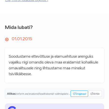
Loe, mis on lubaduse tugevus >
Mida lubati?
01.01.2015
Soodustame ettevõtluse ja elamuehituse arenguks
vajaliku riigi omandis oleva maa eraldamist kohalikule
omavalitsusele ning lihtsustame maa minekut
tsiviilkäibesse.
Allikas:
reform.ee/erakond/koalitsioonid-valimisplatvormid/valitsusprogramm-2015-2019/...
Originaal
Arhiiv