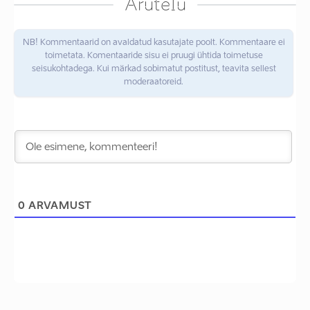
Arutelu
NB! Kommentaarid on avaldatud kasutajate poolt. Kommentaare ei
toimetata. Komentaaride sisu ei pruugi ühtida toimetuse
seisukohtadega. Kui märkad sobimatut postitust, teavita sellest
moderaatoreid.
0
ARVAMUST