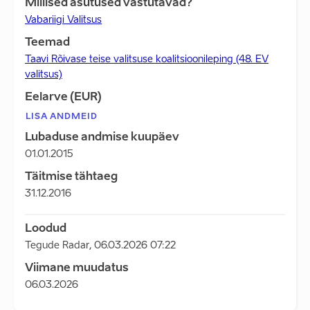
Millised asutused vastutavad?
Vabariigi Valitsus
Teemad
Taavi Rõivase teise valitsuse koalitsioonileping (48. EV
valitsus)
Eelarve (EUR)
LISA ANDMEID
Lubaduse andmise kuupäev
01.01.2015
Täitmise tähtaeg
31.12.2016
Loodud
Tegude Radar
,
06.03.2026 07:22
Viimane muudatus
06.03.2026