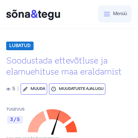
Menüü
LUBATUD
Soodustada ettevõtluse ja
elamuehituse maa eraldamist
5
|
MUUDA
MUUDATUSTE AJALUGU
TUGEVUS
3 / 5