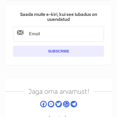
Saada mulle e-kiri, kui see lubadus on
uuendatud
SUBSCRIBE
Jaga oma arvamust!