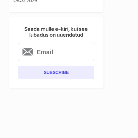
06.03.2026
Saada mulle e-kiri, kui see
lubadus on uuendatud
SUBSCRIBE