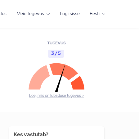
adus
Meie tegevus
Logi sisse
Eesti
TUGEVUS
3 / 5
Loe, mis on lubaduse tugevus >
Kes vastutab?