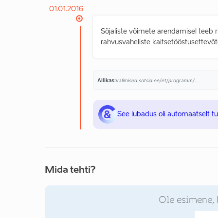
01.01.2016
Sõjaliste võimete arendamisel teeb r
rahvusvaheliste kaitsetööstusettevõt
Allikas:
valimised.sotsid.ee/et/programm/...
See lubadus oli automaatselt t
Mida tehti?
Ole esimene, 