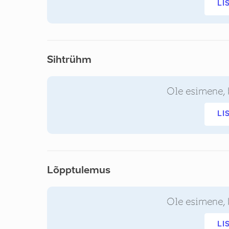
LI
Sihtrühm
Ole esimene, 
LI
Lõpptulemus
Ole esimene, 
LI