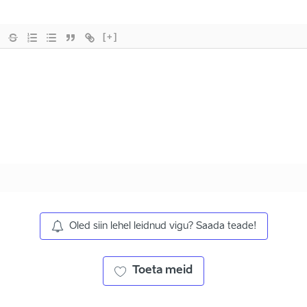
[+]
Oled siin lehel leidnud vigu? Saada teade!
Toeta meid