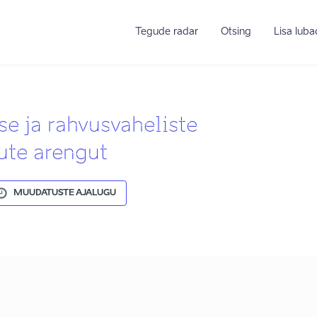
Tegude radar
Otsing
Lisa lub
e ja rahvusvaheliste
ute arengut
MUUDATUSTE AJALUGU