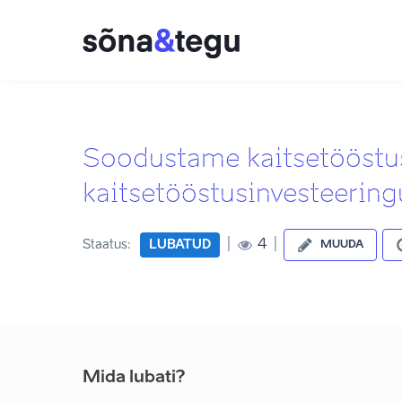
Soodustame kaitsetööstus
kaitsetööstusinvesteering
|
|
4
Staatus:
LUBATUD
MUUDA
Mida lubati?