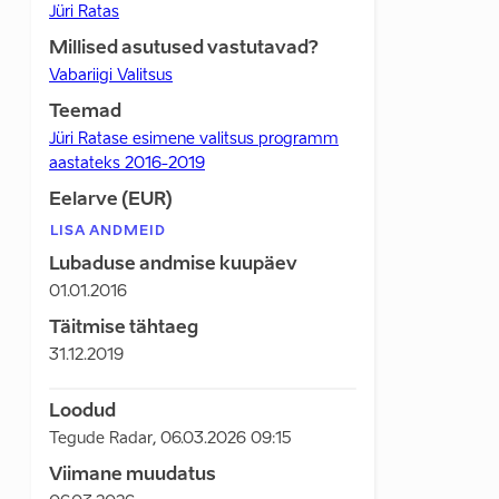
Jüri Ratas
Millised asutused vastutavad?
Vabariigi Valitsus
Teemad
Jüri Ratase esimene valitsus programm
aastateks 2016-2019
Eelarve (EUR)
LISA ANDMEID
Lubaduse andmise kuupäev
01.01.2016
Täitmise tähtaeg
31.12.2019
Loodud
Tegude Radar
,
06.03.2026 09:15
Viimane muudatus