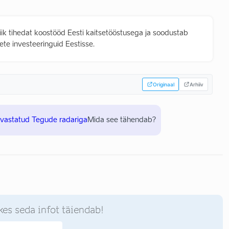
iik tihedat koostööd Eesti kaitsetööstusega ja soodustab
ete investeeringuid Eestisse.
Originaal
Arhiiv
uvastatud Tegude radariga
Mida see tähendab?
kes seda infot täiendab!