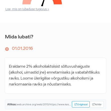
Loe, mis on lubaduse tugevus >
Mida lubati?
01.01.2016
Eraldame 2% alkoholiaktsiisist sõltuvushaiguste
(alkohol, uimastid jne) ennetamiseks ja vabatahtlikuks
raviks. Loome üleriigilise võrgustiku alkoholismi ja
narkomaania raviks ja nõustamiseks.
Allikas:
web.archive.org/web/2015/https://www.keskerakond.ee/...
Originaal
Arhiiv