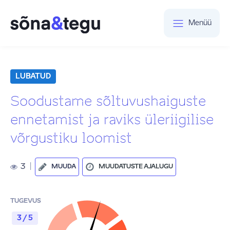
Menüü
LUBATUD
Soodustame sõltuvushaiguste
ennetamist ja raviks üleriigilise
võrgustiku loomist
3
|
MUUDA
MUUDATUSTE AJALUGU
TUGEVUS
3 / 5