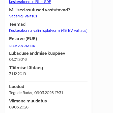
Keskerakond + IRL + SDE
Millised asutused vastutavad?
Vabariigi Valitsus
Teemad
Keskerakonna valimisplatvorm (49. EV valitsus)
Eelarve (EUR)
LISA ANDMEID
Lubaduse andmise kuupäev
01.01.2016
Täitmise tähtaeg
31.12.2019
Loodud
Tegude Radar
,
09.03.2026 17:31
Viimane muudatus
09.03.2026