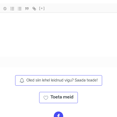
[+]
Oled siin lehel leidnud vigu? Saada teade!
Toeta meid