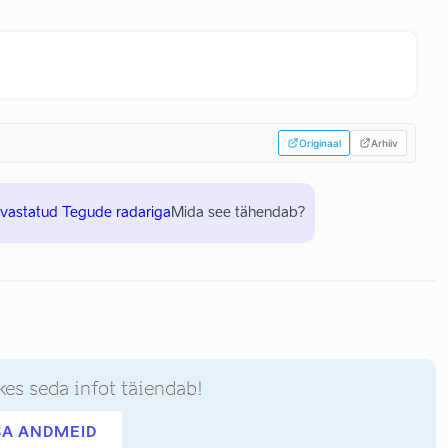
Originaal
Arhiiv
uvastatud Tegude radariga
Mida see tähendab?
kes seda infot täiendab!
SA ANDMEID