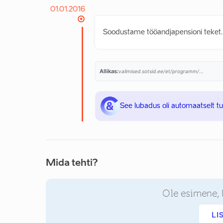
01.01.2016
Soodustame tööandjapensioni teket.
Allikas:
valimised.sotsid.ee/et/programm/...
See lubadus oli automaatselt t
Mida tehti?
Ole esimene, 
LI