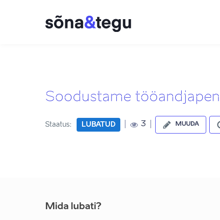
Soodustame tööandjapens
|
|
3
Staatus:
LUBATUD
MUUDA
Mida lubati?