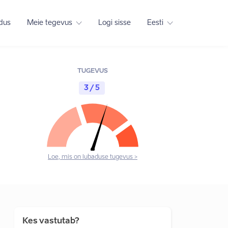
adus
Meie tegevus
Logi sisse
Eesti
TUGEVUS
3 / 5
Loe, mis on lubaduse tugevus >
Kes vastutab?