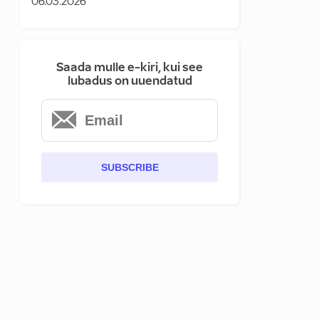
06.03.2026
Saada mulle e-kiri, kui see
lubadus on uuendatud
SUBSCRIBE