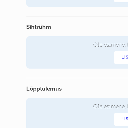
Sihtrühm
Ole esimene, 
LI
Lõpptulemus
Ole esimene, 
LI