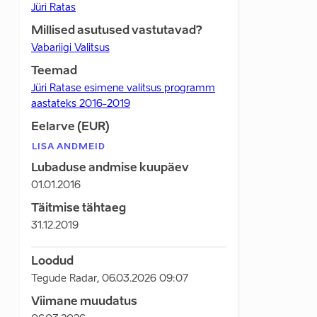
Jüri Ratas
Millised asutused vastutavad?
Vabariigi Valitsus
Teemad
Jüri Ratase esimene valitsus programm
aastateks 2016-2019
Eelarve (EUR)
LISA ANDMEID
Lubaduse andmise kuupäev
01.01.2016
Täitmise tähtaeg
31.12.2019
Loodud
Tegude Radar
,
06.03.2026 09:07
Viimane muudatus