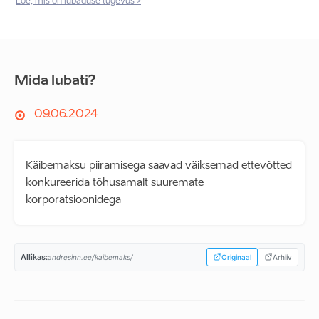
Loe, mis on lubaduse tugevus >
Mida lubati?
09.06.2024
Käibemaksu piiramisega saavad väiksemad ettevõtted
konkureerida tõhusamalt suuremate
korporatsioonidega
Allikas:
andresinn.ee/kaibemaks/
Originaal
Arhiiv