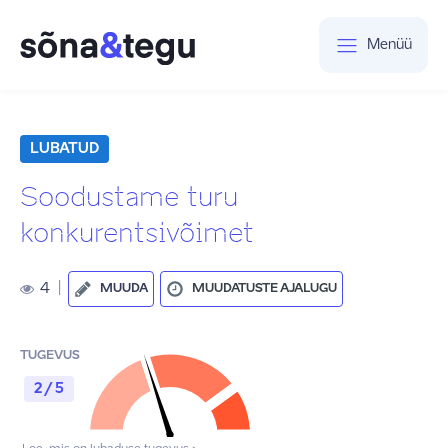
Menüü
LUBATUD
Soodustame turu
konkurentsivõimet
4
|
MUUDA
MUUDATUSTE AJALUGU
TUGEVUS
2 / 5