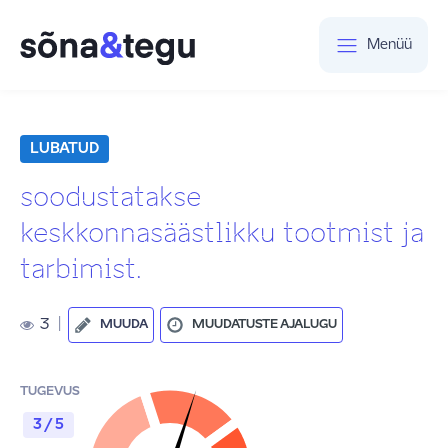
Menüü
LUBATUD
soodustatakse
keskkonnasäästlikku tootmist ja
tarbimist.
3
|
MUUDA
MUUDATUSTE AJALUGU
TUGEVUS
3 / 5