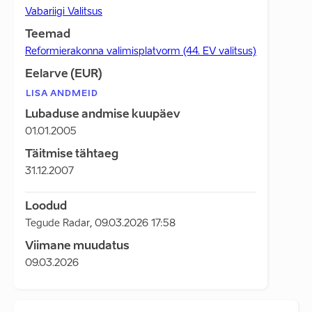
Vabariigi Valitsus
Teemad
Reformierakonna valimisplatvorm (44. EV valitsus)
Eelarve (EUR)
LISA ANDMEID
Lubaduse andmise kuupäev
01.01.2005
Täitmise tähtaeg
31.12.2007
Loodud
Tegude Radar
,
09.03.2026 17:58
Viimane muudatus
09.03.2026