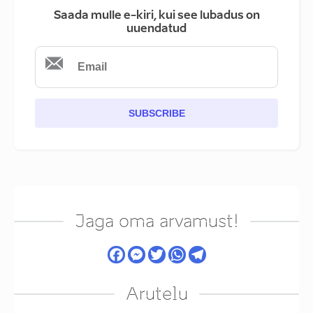
Saada mulle e-kiri, kui see lubadus on
uuendatud
SUBSCRIBE
Jaga oma arvamust!
Arutelu