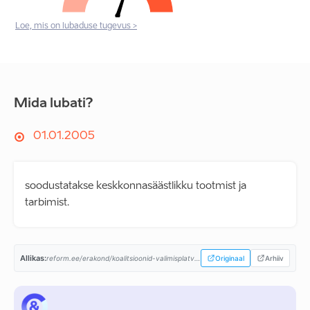
Loe, mis on lubaduse tugevus >
Mida lubati?
01.01.2005
soodustatakse keskkonnasäästlikku tootmist ja
tarbimist.
Allikas:
reform.ee/erakond/koalitsioonid-valimisplatvormid/valimisplatvorm-2003/...
Originaal
Arhiiv