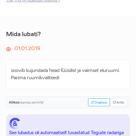
Loe, mis on lubaduse tugevus >
Mida lubati?
01.01.2019
soovib kujundada head füüsilist ja vaimset eluruumi.
Parima ruumikvaliteedi
Allikas:
isamaa.ee/rk19/
Originaal
Arhiiv
See lubadus oli automaatselt tuvastatud Tegude radariga