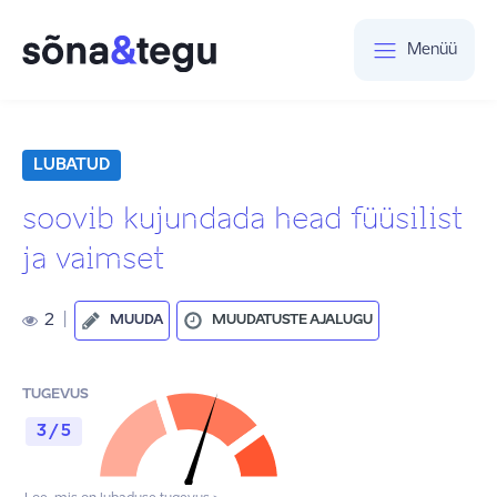
Menüü
LUBATUD
soovib kujundada head füüsilist
ja vaimset
2
|
MUUDA
MUUDATUSTE AJALUGU
TUGEVUS
3 / 5