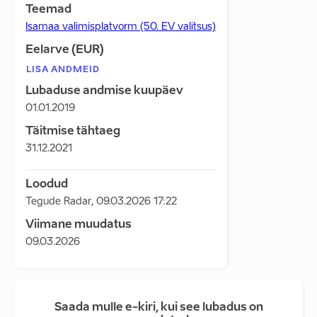
Teemad
Isamaa valimisplatvorm (50. EV valitsus)
Eelarve (EUR)
LISA ANDMEID
Lubaduse andmise kuupäev
01.01.2019
Täitmise tähtaeg
31.12.2021
Loodud
Tegude Radar
,
09.03.2026 17:22
Viimane muudatus
09.03.2026
Saada mulle e-kiri, kui see lubadus on