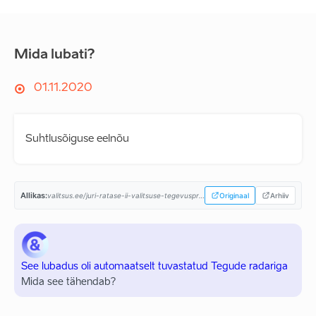
Mida lubati?
01.11.2020
Suhtlusõiguse eelnõu
Allikas:
valitsus.ee/juri-ratase-ii-valitsuse-tegevusprogramm...
Originaal
Arhiiv
See lubadus oli automaatselt tuvastatud Tegude radariga
Mida see tähendab?