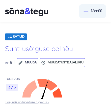
Menüü
LUBATUD
Suhtlusõiguse eelnõu
8
|
MUUDA
MUUDATUSTE AJALUGU
TUGEVUS
3 / 5
Loe, mis on lubaduse tugevus >