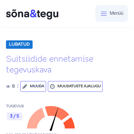
Menüü
LUBATUD
Suitsiidide ennetamise
tegevuskava
8
|
MUUDA
MUUDATUSTE AJALUGU
TUGEVUS
3 / 5