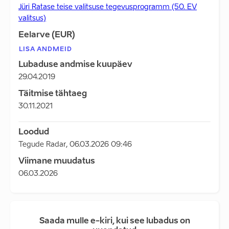
Jüri Ratase teise valitsuse tegevusprogramm (50. EV
valitsus)
Eelarve (EUR)
LISA ANDMEID
Lubaduse andmise kuupäev
29.04.2019
Täitmise tähtaeg
30.11.2021
Loodud
Tegude Radar
,
06.03.2026 09:46
Viimane muudatus
06.03.2026
Saada mulle e-kiri, kui see lubadus on