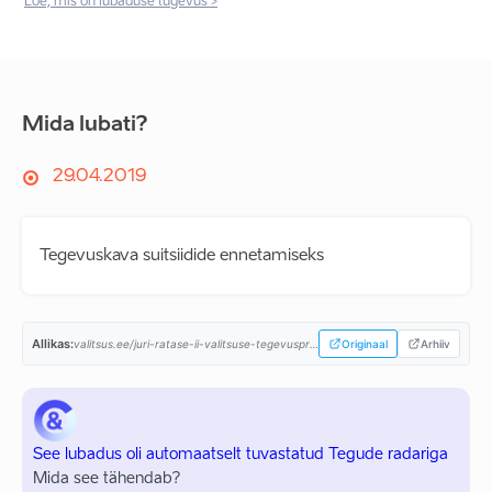
Loe, mis on lubaduse tugevus >
Mida lubati?
29.04.2019
Tegevuskava suitsiidide ennetamiseks
Allikas:
valitsus.ee/juri-ratase-ii-valitsuse-tegevusprogramm...
Originaal
Arhiiv
See lubadus oli automaatselt tuvastatud Tegude radariga
Mida see tähendab?