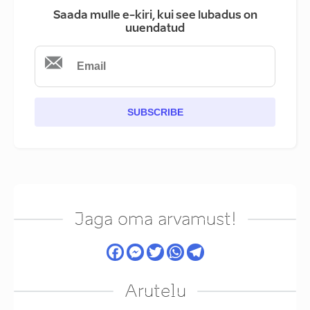
Saada mulle e-kiri, kui see lubadus on
uuendatud
SUBSCRIBE
Jaga oma arvamust!
Arutelu