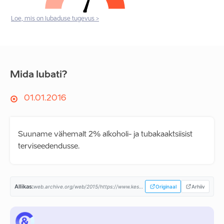
Loe, mis on lubaduse tugevus >
Mida lubati?
01.01.2016
Suuname vähemalt 2% alkoholi- ja tubakaaktsiisist
terviseedendusse.
Allikas:
web.archive.org/web/2015/https://www.keskerakond.ee/...
Originaal
Arhiiv