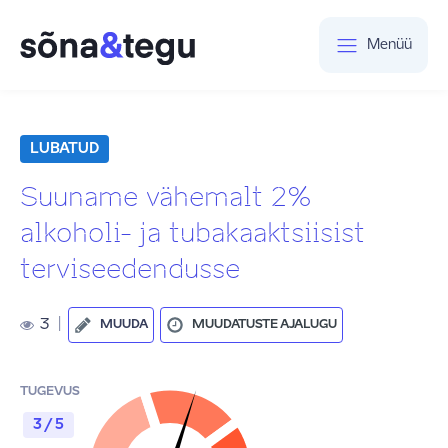
Menüü
LUBATUD
Suuname vähemalt 2%
alkoholi- ja tubakaaktsiisist
terviseedendusse
3
|
MUUDA
MUUDATUSTE AJALUGU
TUGEVUS
3 / 5