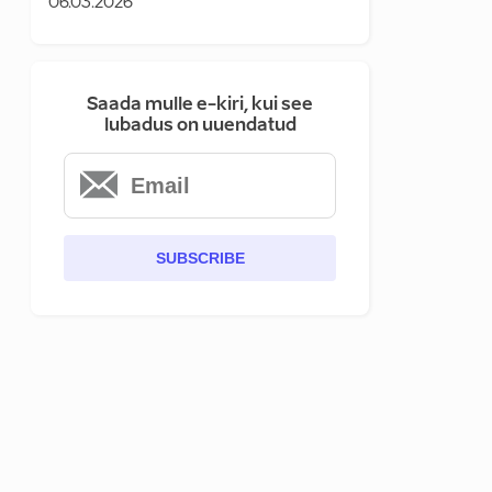
06.03.2026
Saada mulle e-kiri, kui see
lubadus on uuendatud
SUBSCRIBE