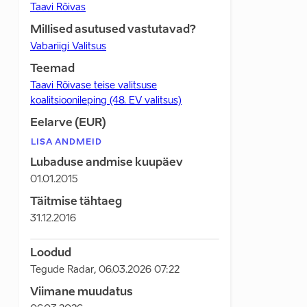
Taavi Rõivas
Millised asutused vastutavad?
Vabariigi Valitsus
Teemad
Taavi Rõivase teise valitsuse
koalitsioonileping (48. EV valitsus)
Eelarve (EUR)
LISA ANDMEID
Lubaduse andmise kuupäev
01.01.2015
Täitmise tähtaeg
31.12.2016
Loodud
Tegude Radar
,
06.03.2026 07:22
Viimane muudatus