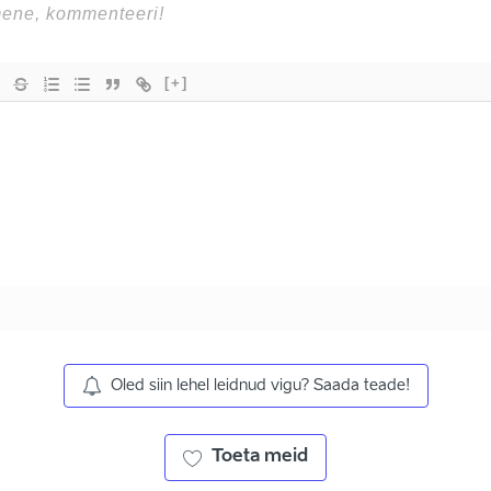
[+]
Oled siin lehel leidnud vigu? Saada teade!
Toeta meid