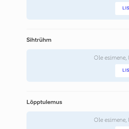
LI
Sihtrühm
Ole esimene, 
LI
Lõpptulemus
Ole esimene, 