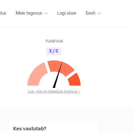
adus
Meie tegevus
Logi sisse
Eesti
TUGEVUS
3 / 5
Loe, mis on lubaduse tugevus >
Kes vastutab?