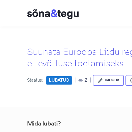
Suunata Euroopa Liidu re
ettevõtluse toetamiseks
|
|
2
Staatus:
LUBATUD
MUUDA
Mida lubati?