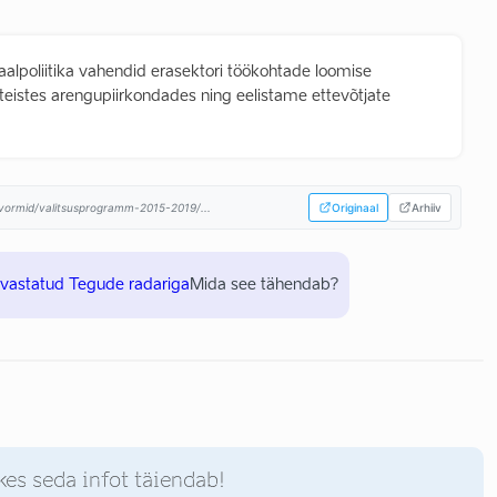
lpoliitika vahendid erasektori töökohtade loomise
eistes arengupiirkondades ning eelistame ettevõtjate
atvormid/valitsusprogramm-2015-2019/...
Originaal
Arhiiv
uvastatud Tegude radariga
Mida see tähendab?
kes seda infot täiendab!