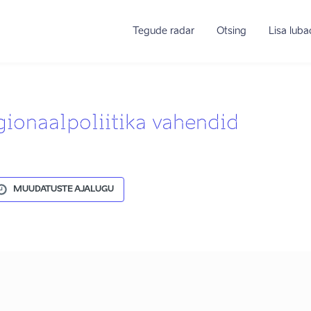
Tegude radar
Otsing
Lisa lub
gionaalpoliitika vahendid
MUUDATUSTE AJALUGU