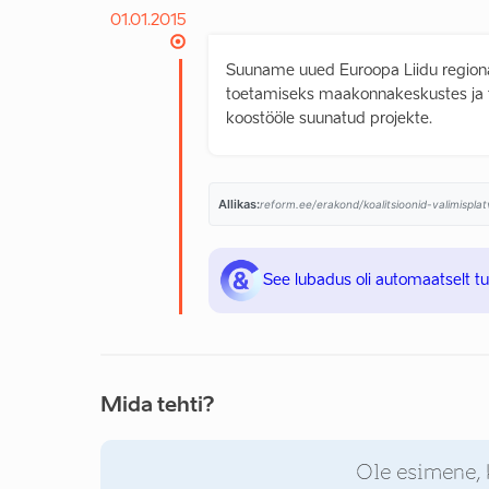
01.01.2015
Suuname uued Euroopa Liidu regionaa
toetamiseks maakonnakeskustes ja t
koostööle suunatud projekte.
Allikas:
reform.ee/erakond/koalitsioonid-valimispl
See lubadus oli automaatselt t
Mida tehti?
Ole esimene, 