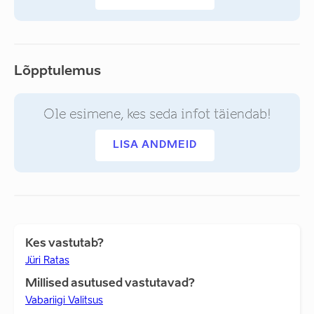
Lõpptulemus
Ole esimene, kes seda infot täiendab!
LISA ANDMEID
Kes vastutab?
Jüri Ratas
Millised asutused vastutavad?
Vabariigi Valitsus