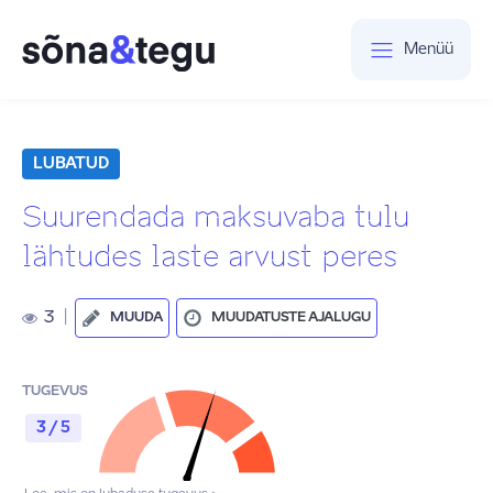
Menüü
LUBATUD
Suurendada maksuvaba tulu
lähtudes laste arvust peres
3
|
MUUDA
MUUDATUSTE AJALUGU
TUGEVUS
3 / 5