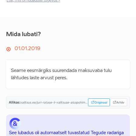
Loe, mis on lubaduse tugevus >
Mida lubati?
01.01.2019
Seame eesmärgiks suurendada maksuvaba tulu
lähtudes laste arvust peres.
Allikas:
valitsus.ee/juri-ratase-ii-valitsuse-aluspohimotted-aastaiks-2019-2023...
Originaal
Arhiiv
See lubadus oli automaatselt tuvastatud Tegude radariga