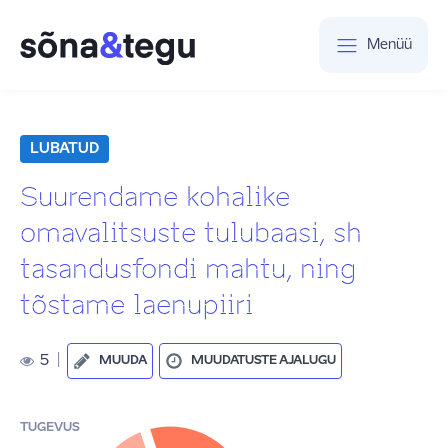
Menüü
LUBATUD
Suurendame kohalike
omavalitsuste tulubaasi, sh
tasandusfondi mahtu, ning
tõstame laenupiiri
5
|
MUUDA
MUUDATUSTE AJALUGU
TUGEVUS