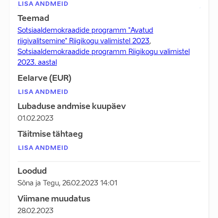
LISA ANDMEID
Teemad
Sotsiaaldemokraadide programm "Avatud
riigivalitsemine" Riigikogu valimistel 2023
,
Sotsiaaldemokraadide programm Riigikogu valimistel
2023. aastal
Eelarve (EUR)
LISA ANDMEID
Lubaduse andmise kuupäev
01.02.2023
Täitmise tähtaeg
LISA ANDMEID
Loodud
Sõna ja Tegu
,
26.02.2023 14:01
Viimane muudatus
28.02.2023