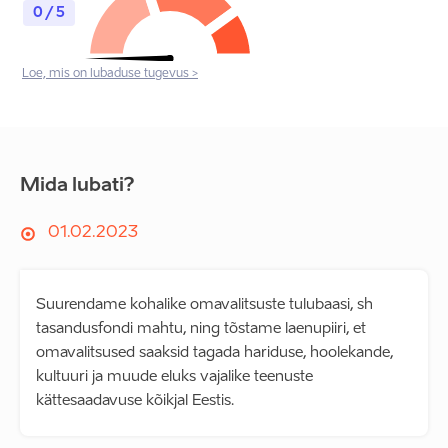
0 / 5
Loe, mis on lubaduse tugevus >
Mida lubati?
01.02.2023
Suurendame kohalike omavalitsuste tulubaasi, sh
tasandusfondi mahtu, ning tõstame laenupiiri, et
omavalitsused saaksid tagada hariduse, hoolekande,
kultuuri ja muude eluks vajalike teenuste
kättesaadavuse kõikjal Eestis.