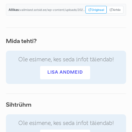
Allikas:
valimised.sotsid.ee/wp-content/uploads/2023/02/SDE-2023-programm_A4.pdf...
Originaal
Arhiiv
Mida tehti?
Ole esimene, kes seda infot täiendab!
LISA ANDMEID
Sihtrühm
Ole esimene, kes seda infot täiendab!