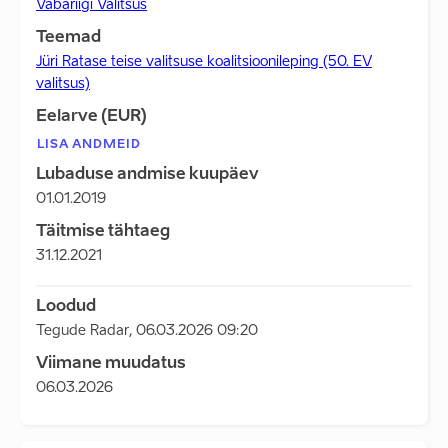
Vabariigi Valitsus
Teemad
Jüri Ratase teise valitsuse koalitsioonileping (50. EV
valitsus)
Eelarve (EUR)
LISA ANDMEID
Lubaduse andmise kuupäev
01.01.2019
Täitmise tähtaeg
31.12.2021
Loodud
Tegude Radar
,
06.03.2026 09:20
Viimane muudatus
06.03.2026