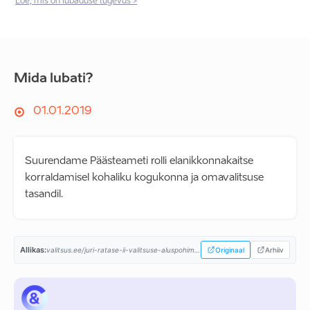
Loe, mis on lubaduse tugevus >
Mida lubati?
01.01.2019
Suurendame Päästeameti rolli elanikkonnakaitse
korraldamisel kohaliku kogukonna ja omavalitsuse
tasandil.
Allikas:
valitsus.ee/juri-ratase-ii-valitsuse-aluspohimotted-aastaiks-2019-2023...
Originaal
Arhiiv