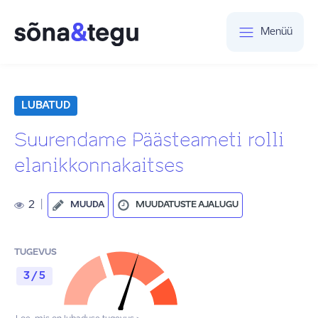
Menüü
LUBATUD
Suurendame Päästeameti rolli
elanikkonnakaitses
2
|
MUUDA
MUUDATUSTE AJALUGU
TUGEVUS
3 / 5