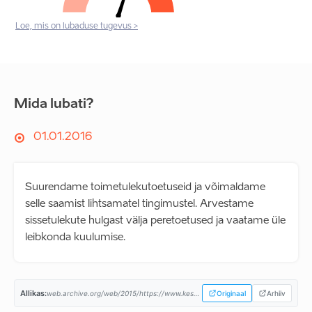
Loe, mis on lubaduse tugevus >
Mida lubati?
01.01.2016
Suurendame toimetulekutoetuseid ja võimaldame
selle saamist lihtsamatel tingimustel. Arvestame
sissetulekute hulgast välja peretoetused ja vaatame üle
leibkonda kuulumise.
Allikas:
web.archive.org/web/2015/https://www.keskerakond.ee/...
Originaal
Arhiiv