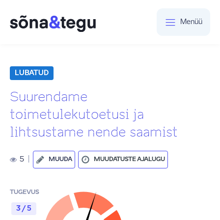
Menüü
LUBATUD
Suurendame
toimetulekutoetusi ja
lihtsustame nende saamist
5
|
MUUDA
MUUDATUSTE AJALUGU
TUGEVUS
3 / 5