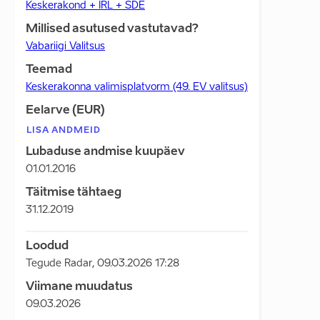
Keskerakond + IRL + SDE
Millised asutused vastutavad?
Vabariigi Valitsus
Teemad
Keskerakonna valimisplatvorm (49. EV valitsus)
Eelarve (EUR)
LISA ANDMEID
Lubaduse andmise kuupäev
01.01.2016
Täitmise tähtaeg
31.12.2019
Loodud
Tegude Radar
,
09.03.2026 17:28
Viimane muudatus
09.03.2026