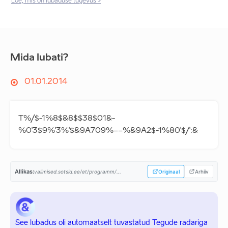
Loe, mis on lubaduse tugevus >
Mida lubati?
01.01.2014
T%/$-1%8$&8$$38$01&-
%0'3$9%'3%'$&9A709%==%&9A2$-1%80'$/':&
Allikas:
valimised.sotsid.ee/et/programm/...
Originaal
Arhiiv
See lubadus oli automaatselt tuvastatud Tegude radariga