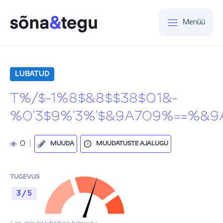
Menüü
LUBATUD
T%/$-1%8$&8$$38$01&-
%0'3$9%'3%'$&9A709%==%&9A2
0
|
MUUDA
MUUDATUSTE AJALUGU
TUGEVUS
3 / 5