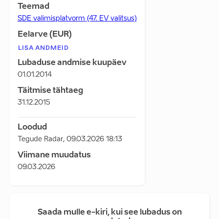
Teemad
SDE valimisplatvorm (47. EV valitsus)
Eelarve (EUR)
LISA ANDMEID
Lubaduse andmise kuupäev
01.01.2014
Täitmise tähtaeg
31.12.2015
Loodud
Tegude Radar
,
09.03.2026 18:13
Viimane muudatus
09.03.2026
Saada mulle e-kiri, kui see lubadus on