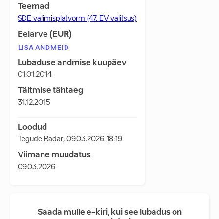
Teemad
SDE valimisplatvorm (47. EV valitsus)
Eelarve (EUR)
LISA ANDMEID
Lubaduse andmise kuupäev
01.01.2014
Täitmise tähtaeg
31.12.2015
Loodud
Tegude Radar
,
09.03.2026 18:19
Viimane muudatus
09.03.2026
Saada mulle e-kiri, kui see lubadus on