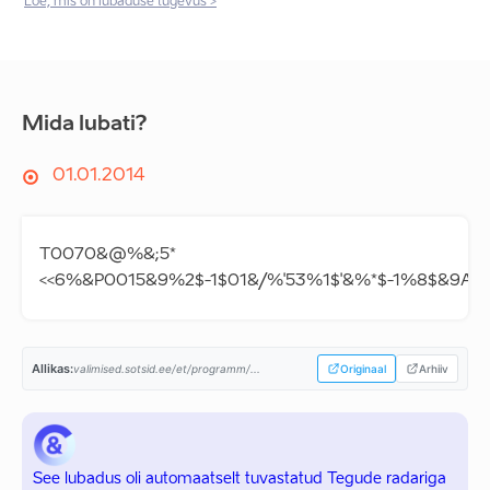
Loe, mis on lubaduse tugevus >
Mida lubati?
01.01.2014
T0070&@%&;5*
<<6%&P0015&9%2$-1$01&/%'53%1$'&%*$-1%8$&9A=@%
Allikas:
valimised.sotsid.ee/et/programm/...
Originaal
Arhiiv
See lubadus oli automaatselt tuvastatud Tegude radariga