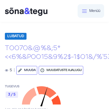
Menüü
LUBATUD
T0070&@%&;5*
<<6%&P0015&9%2$-1$01&/%'5
5
|
MUUDA
MUUDATUSTE AJALUGU
TUGEVUS
3 / 5