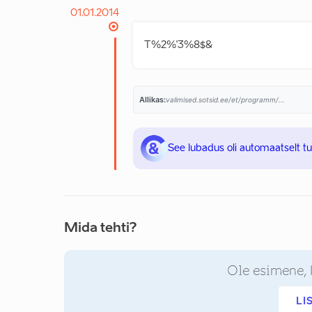
01.01.2014
T%2%'3%8$&
Allikas:
valimised.sotsid.ee/et/programm/...
See lubadus oli automaatselt t
Mida tehti?
Ole esimene, 
LI