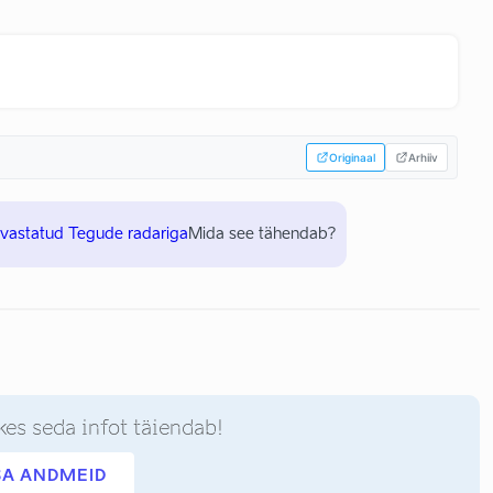
Originaal
Arhiiv
uvastatud Tegude radariga
Mida see tähendab?
kes seda infot täiendab!
SA ANDMEID