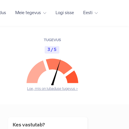
adus
Meie tegevus
Logi sisse
Eesti
TUGEVUS
3 / 5
Loe, mis on lubaduse tugevus >
Kes vastutab?