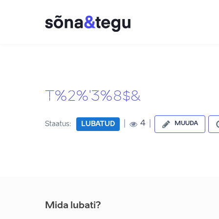
T%2%'3%8$&
|
|
4
Staatus:
LUBATUD
MUUDA
Mida lubati?