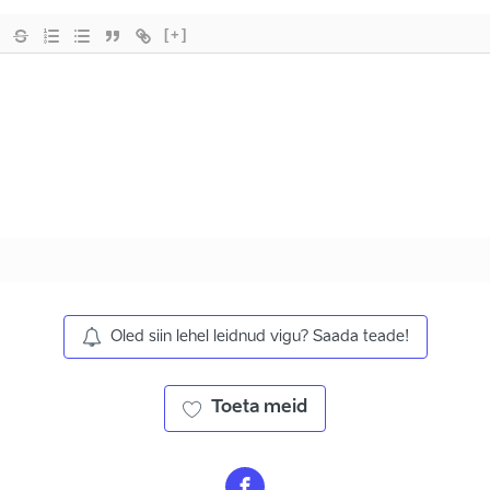
[+]
Oled siin lehel leidnud vigu? Saada teade!
Toeta meid