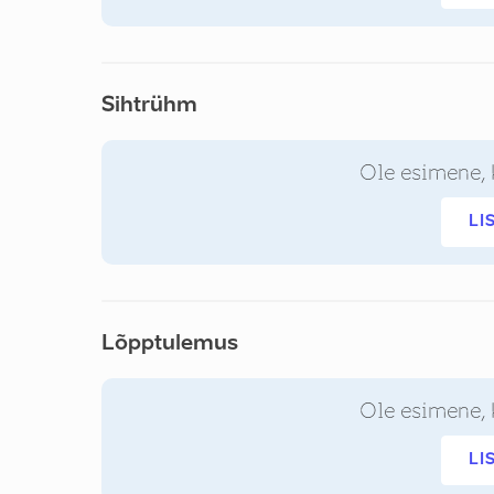
Sihtrühm
Ole esimene, 
LI
Lõpptulemus
Ole esimene, 
LI