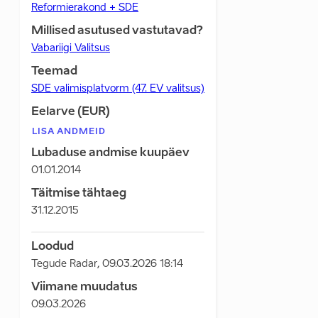
Reformierakond + SDE
Millised asutused vastutavad?
Vabariigi Valitsus
Teemad
SDE valimisplatvorm (47. EV valitsus)
Eelarve (EUR)
LISA ANDMEID
Lubaduse andmise kuupäev
01.01.2014
Täitmise tähtaeg
31.12.2015
Loodud
Tegude Radar
,
09.03.2026 18:14
Viimane muudatus
09.03.2026