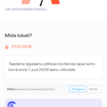
Loe, mis on lubaduse tugevus >
Mida lubati?
01.01.2016
Taastame õppelaenu põhiosa hüvitamise lapse sünni
korral enne 1. juuli 2009 laenu võtnutele.
Allikas:
valimised.sotsid.ee/et/programm/...
Originaal
Arhiiv