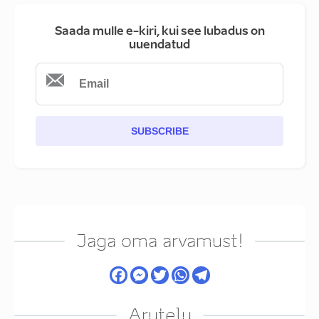
Saada mulle e-kiri, kui see lubadus on
uuendatud
SUBSCRIBE
Jaga oma arvamust!
Arutelu