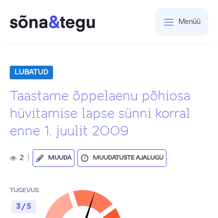
Menüü
LUBATUD
Taastame õppelaenu põhiosa
hüvitamise lapse sünni korral
enne 1. juulit 2009
2
|
MUUDA
MUUDATUSTE AJALUGU
TUGEVUS
3 / 5