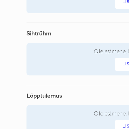
LI
Sihtrühm
Ole esimene, 
LI
Lõpptulemus
Ole esimene, 
LI