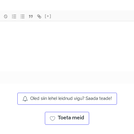
[+]
Oled siin lehel leidnud vigu? Saada teade!
Toeta meid