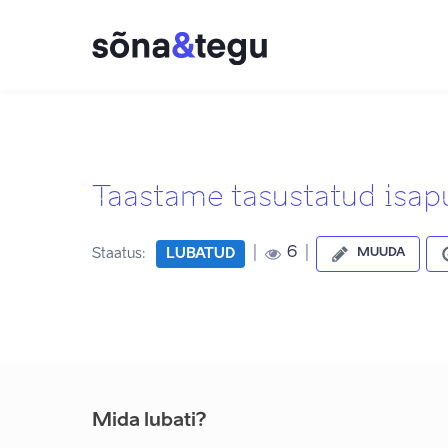
Taastame tasustatud isap
|
|
6
Staatus:
LUBATUD
MUUDA
Mida lubati?