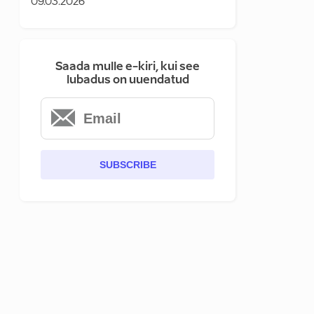
09.03.2026
Saada mulle e-kiri, kui see
lubadus on uuendatud
SUBSCRIBE