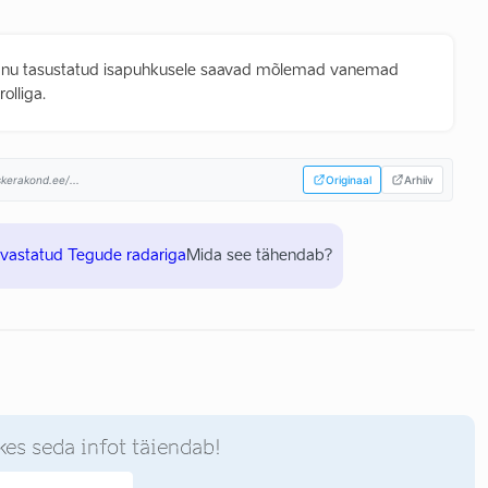
Tänu tasustatud isapuhkusele saavad mõlemad vanemad
olliga.
kerakond.ee/...
Originaal
Arhiiv
uvastatud Tegude radariga
Mida see tähendab?
kes seda infot täiendab!