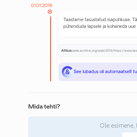
01.01.2016
Taastame tasustatud isapuhkuse. 
pühenduda lapsele ja kohaneda uue r
Allikas:
web.archive.org/web/2015/https://www.kes
See lubadus oli automaatselt t
Mida tehti?
Ole esimene, 