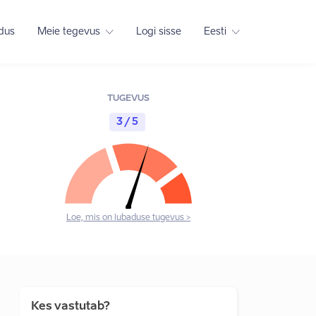
adus
Meie tegevus
Logi sisse
Eesti
TUGEVUS
3 / 5
Loe, mis on lubaduse tugevus >
Kes vastutab?