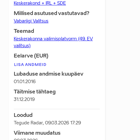
Keskerakond + IRL + SDE
Millised asutused vastutavad?
Vabariigi Valitsus
Teemad
Keskerakonna valimisplatvorm (49. EV
valitsus)
Eelarve (EUR)
LISA ANDMEID
Lubaduse andmise kuupäev
01.01.2016
Täitmise tähtaeg
31.12.2019
Loodud
Tegude Radar
,
09.03.2026 17:29
Viimane muudatus