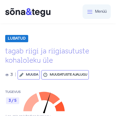
Menüü
LUBATUD
tagab riigi ja riigiasutuste
kohaloleku üle
3
|
MUUDA
MUUDATUSTE AJALUGU
TUGEVUS
3 / 5