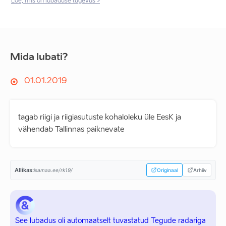
Loe, mis on lubaduse tugevus >
Mida lubati?
01.01.2019
tagab riigi ja riigiasutuste kohaloleku üle EesK ja
vähendab Tallinnas paiknevate
Allikas:
isamaa.ee/rk19/
Originaal
Arhiiv
See lubadus oli automaatselt tuvastatud Tegude radariga