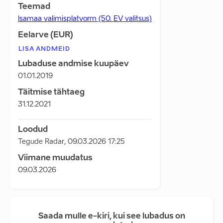
Teemad
Isamaa valimisplatvorm (50. EV valitsus)
Eelarve (EUR)
LISA ANDMEID
Lubaduse andmise kuupäev
01.01.2019
Täitmise tähtaeg
31.12.2021
Loodud
Tegude Radar
,
09.03.2026 17:25
Viimane muudatus
09.03.2026
Saada mulle e-kiri, kui see lubadus on