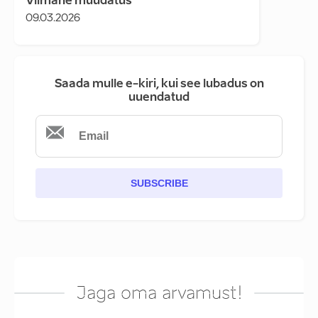
Viimane muudatus
09.03.2026
Saada mulle e-kiri, kui see lubadus on
uuendatud
SUBSCRIBE
Jaga oma arvamust!