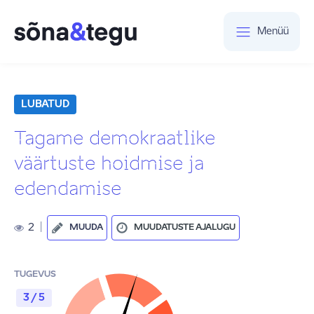
Menüü
LUBATUD
Tagame demokraatlike
väärtuste hoidmise ja
edendamise
2
|
MUUDA
MUUDATUSTE AJALUGU
TUGEVUS
3 / 5