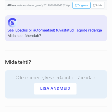
Allikas:
web.archive.org/web/20190618203652/https://www.keskerakond.ee/files/Eesti-Keskerakonna-valimisplatvorm-Riigikogu-2019-valimistel.pdf...
Originaal
Arhiiv
See lubadus oli automaatselt tuvastatud Tegude radariga
Mida see tähendab?
Mida tehti?
Ole esimene, kes seda infot täiendab!
LISA ANDMEID