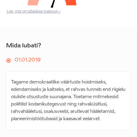
Loe, mis on lubaduse tugevus >
Mida lubati?
01.01.2019
Tagame demokraatlike väärtuste hoidmiseks,
edendamiseks ja kaitseks, et rahvas tunneb end riigielu
oluliste otsustuste suunajana. Toetame mitmekesist
poliitilist kodanikutegevust ning rahvaküsitlusi,
rahvahääletusi, osalusveebi, arutlevat hääletamist,
planeerimistöötubasid ja kaasavat eelarvet.