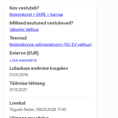
Kes vastutab?
Keskerakond + EKRE + Isamaa
Millised asutused vastutavad?
Vabariigi Valitsus
Teemad
Keskerakonna valimisplatvorm (50. EV valitsus)
Eelarve (EUR)
LISA ANDMEID
Lubaduse andmise kuupäev
01.01.2019
Täitmise tähtaeg
31.12.2021
Loodud
Tegude Radar
,
09.03.2026 17:45