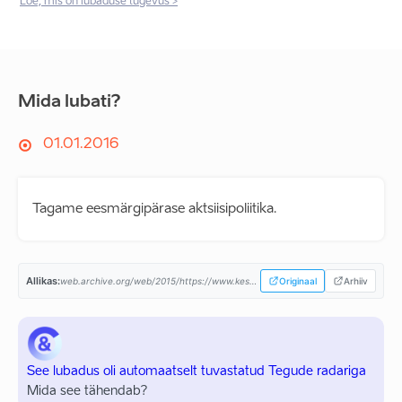
Loe, mis on lubaduse tugevus >
Mida lubati?
01.01.2016
Tagame eesmärgipärase aktsiisipoliitika.
Allikas:
web.archive.org/web/2015/https://www.keskerakond.ee/...
Originaal
Arhiiv
See lubadus oli automaatselt tuvastatud Tegude radariga
Mida see tähendab?