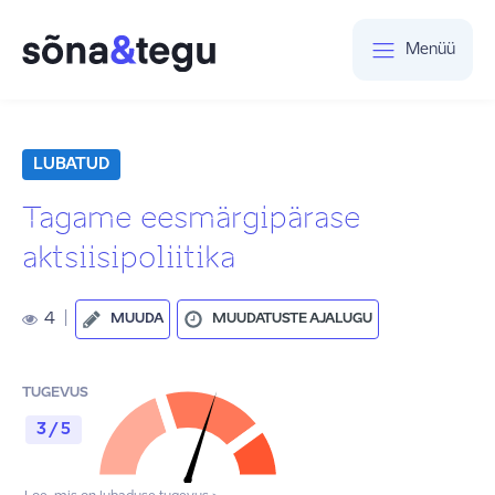
Menüü
LUBATUD
Tagame eesmärgipärase
aktsiisipoliitika
4
|
MUUDA
MUUDATUSTE AJALUGU
TUGEVUS
3 / 5