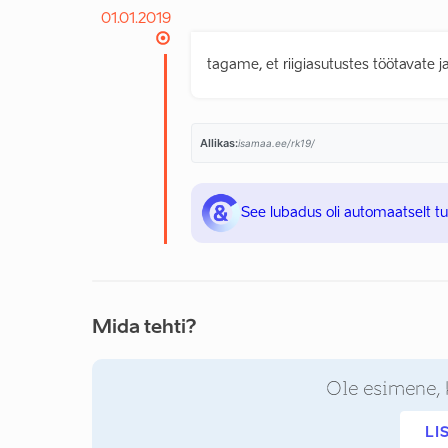
01.01.2019
tagame, et riigiasutustes töötavate ja
Allikas:
isamaa.ee/rk19/
See lubadus oli automaatselt t
Mida tehti?
Ole esimene, 
LI