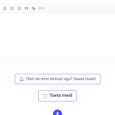
[+]
Oled siin lehel leidnud vigu? Saada teade!
Toeta meid