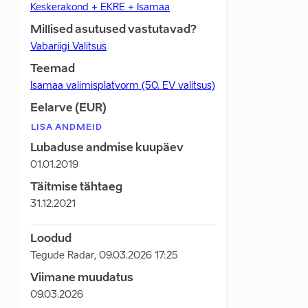
Keskerakond + EKRE + Isamaa
Millised asutused vastutavad?
Vabariigi Valitsus
Teemad
Isamaa valimisplatvorm (50. EV valitsus)
Eelarve (EUR)
LISA ANDMEID
Lubaduse andmise kuupäev
01.01.2019
Täitmise tähtaeg
31.12.2021
Loodud
Tegude Radar
,
09.03.2026 17:25
Viimane muudatus
09.03.2026