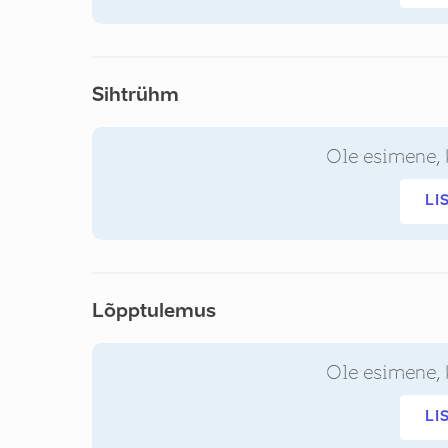
Sihtrühm
Ole esimene, 
LI
Lõpptulemus
Ole esimene, 
LI