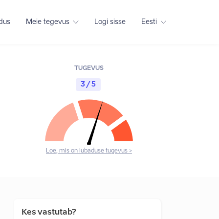
adus
Meie tegevus
Logi sisse
Eesti
TUGEVUS
3 / 5
Loe, mis on lubaduse tugevus >
Kes vastutab?