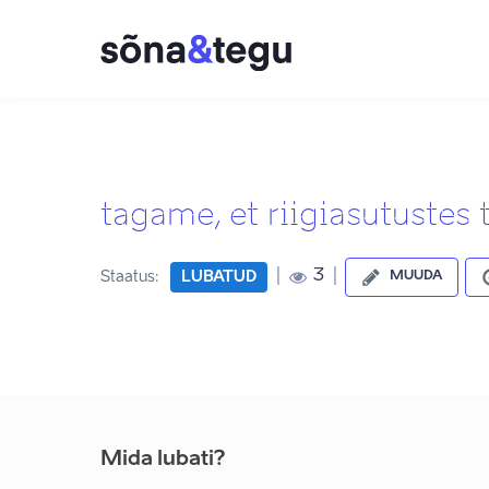
tagame, et riigiasutustes t
|
|
3
Staatus:
LUBATUD
MUUDA
Mida lubati?