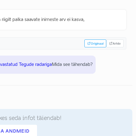
 riigilt palka saavate inimeste arv ei kasva,
Originaal
Arhiiv
uvastatud Tegude radariga
Mida see tähendab?
kes seda infot täiendab!
SA ANDMEID