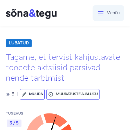
Menüü
LUBATUD
Tagame, et tervist kahjustavate
toodete aktsiisid pärsivad
nende tarbimist
3
|
MUUDA
MUUDATUSTE AJALUGU
TUGEVUS
3 / 5