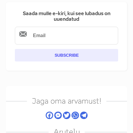
Saada mulle e-kiri, kui see lubadus on
uuendatud
SUBSCRIBE
Jaga oma arvamust!
Arutelu