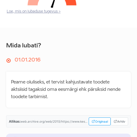
Loe, mis on lubaduse tugevus >
Mida lubati?
01.01.2016
Peame oluliseks, et tervist kahjustavate toodete
aktsiisid tagaksid oma eesmärgi ehk pärsiksid nende
toodete tarbimist.
Allikas:
web.archive.org/web/2015/https://www.keskerakond.ee/...
Originaal
Arhiiv