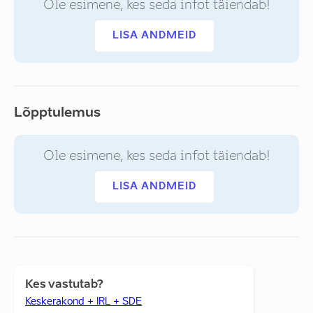
Ole esimene, kes seda infot täiendab!
LISA ANDMEID
Lõpptulemus
Ole esimene, kes seda infot täiendab!
LISA ANDMEID
Kes vastutab?
Keskerakond + IRL + SDE