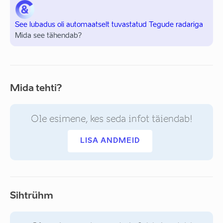
See lubadus oli automaatselt tuvastatud Tegude radariga
Mida see tähendab?
Mida tehti?
Ole esimene, kes seda infot täiendab!
LISA ANDMEID
Sihtrühm