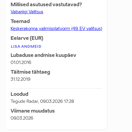
Millised asutused vastutavad?
Vabariigi Valitsus
Teemad
Keskerakonna valimisplatvorm (49. EV valitsus)
Eelarve (EUR)
LISA ANDMEID
Lubaduse andmise kuupäev
01.01.2016
Täitmise tähtaeg
31.12.2019
Loodud
Tegude Radar
,
09.03.2026 17:28
Viimane muudatus
09.03.2026