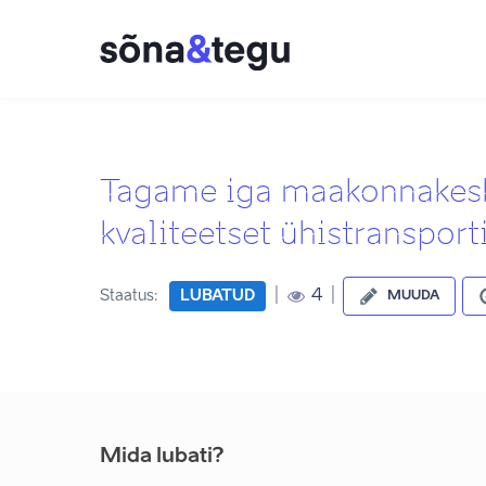
Tagame iga maakonnakes
kvaliteetset ühistransport
|
|
4
Staatus:
LUBATUD
MUUDA
Mida lubati?