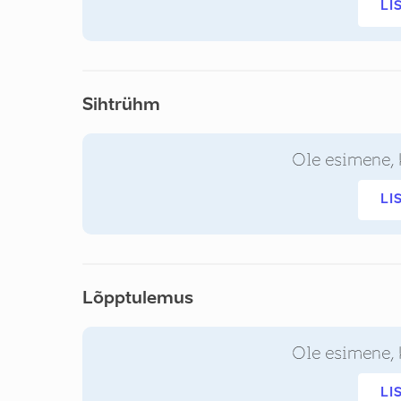
LI
Sihtrühm
Ole esimene, 
LI
Lõpptulemus
Ole esimene, 
LI