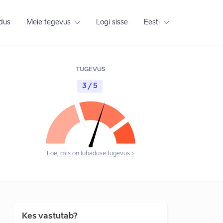
adus
Meie tegevus
Logi sisse
Eesti
TUGEVUS
3 / 5
Loe, mis on lubaduse tugevus >
Kes vastutab?