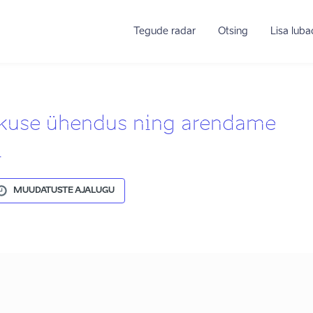
Tegude radar
Otsing
Lisa lub
kuse ühendus ning arendame
i
MUUDATUSTE AJALUGU