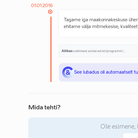
01.01.2016
Tagame iga maakonnakeskuse ühenda
ehitame välja mitmekesise, kvaliteets
Allikas:
valimised.sotsid.ee/et/programm/...
See lubadus oli automaatselt t
Mida tehti?
Ole esimene, 