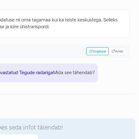
tuse nii oma tagamaa kui ka teiste keskustega. Selleks
e ja kiire ühistranspordi.
Originaal
Arhiiv
uvastatud Tegude radariga
Mida see tähendab?
kes seda infot täiendab!