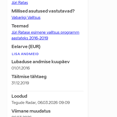
Jüri Ratas
Millised asutused vastutavad?
Vabariigi Valitsus
Teemad
Jüri Ratase esimene valitsus programm
aastateks 2016-2019
Eelarve (EUR)
LISA ANDMEID
Lubaduse andmise kuupäev
01.01.2016
Täitmise tähtaeg
31.12.2019
Loodud
Tegude Radar
,
06.03.2026 09:09
Viimane muudatus