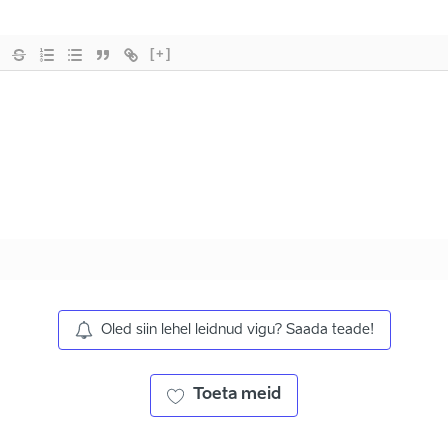
[+]
Oled siin lehel leidnud vigu? Saada teade!
Toeta meid