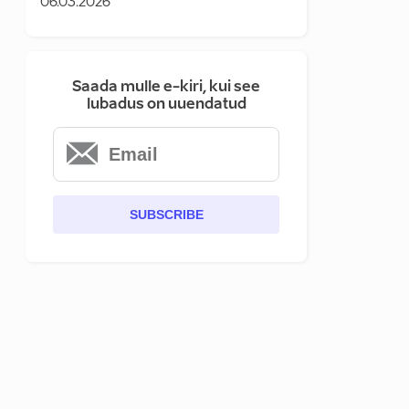
06.03.2026
Saada mulle e-kiri, kui see
lubadus on uuendatud
SUBSCRIBE