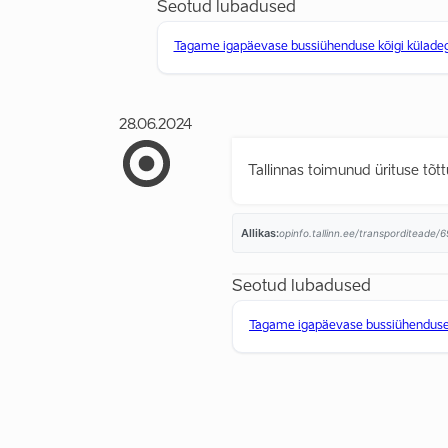
Seotud lubadused
Tagame igapäevase bussiühenduse kõigi külade
28.06.2024
Tallinnas toimunud ürituse tõttu
Allikas:
opinfo.tallinn.ee/transporditeade/6
Seotud lubadused
Tagame igapäevase bussiühenduse 