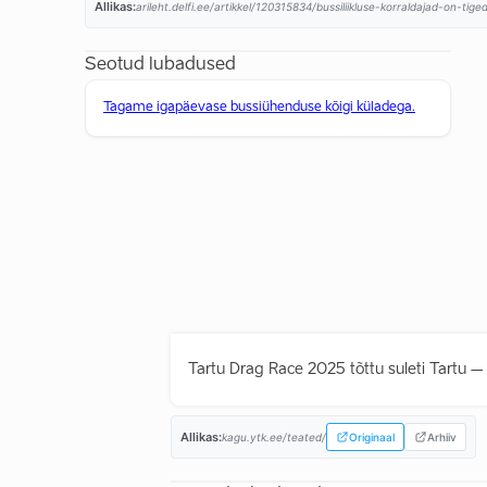
Allikas:
arileht.delfi.ee/artikkel/120315834/bussiliikluse-korraldajad-on-tig
Seotud lubadused
Tagame igapäevase bussiühenduse kõigi küladega.
Tartu Drag Race 2025 tõttu suleti Tartu –
Allikas:
kagu.ytk.ee/teated/
Originaal
Arhiiv