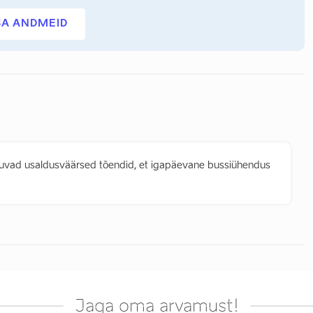
SA ANDMEID
uvad usaldusväärsed tõendid, et igapäevane bussiühendus
Jaga oma arvamust!