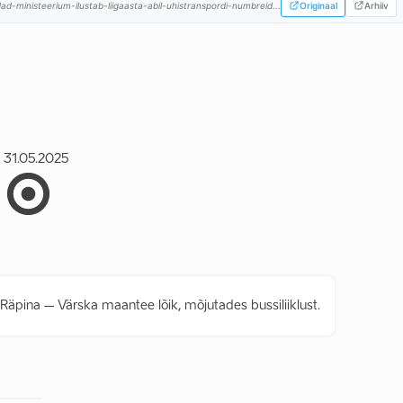
edad-ministeerium-ilustab-liigaasta-abil-uhistranspordi-numbreid...
Originaal
Arhiiv
31.05.2025
 Räpina – Värska maantee lõik, mõjutades bussiliiklust.