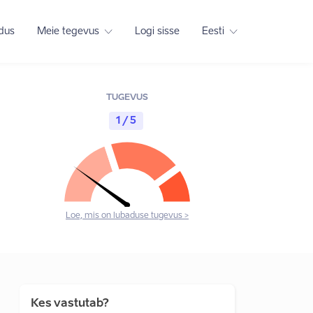
adus
Meie tegevus
Logi sisse
Eesti
TUGEVUS
1 / 5
Loe, mis on lubaduse tugevus >
Kes vastutab?