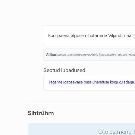
Koolipäeva alguse nihutamine Viljandimaal t
Allikas:
sakala.postimees.ee/8016421/koolipaeva-alguse-nihut
Seotud lubadused
Tagame igapäevase bussiühenduse kõigi küladega.
Sihtrühm
Ole esimene, 