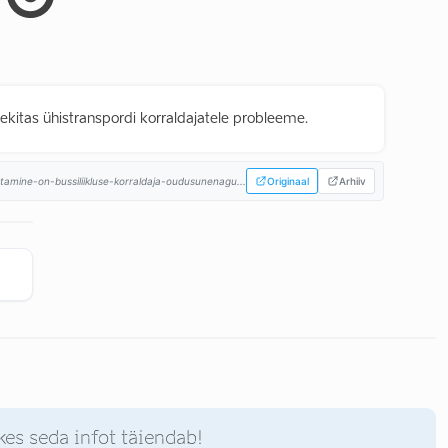
ekitas ühistranspordi korraldajatele probleeme.
amine-on-bussiliikluse-korraldaja-oudusunenagu...
Originaal
Arhiiv
kes seda infot täiendab!