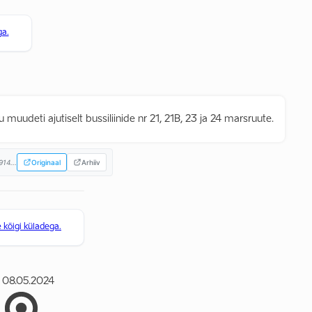
ga.
 muudeti ajutiselt bussiliinide nr 21, 21B, 23 ja 24 marsruute.
914...
Originaal
Arhiiv
kõigi küladega.
08.05.2024