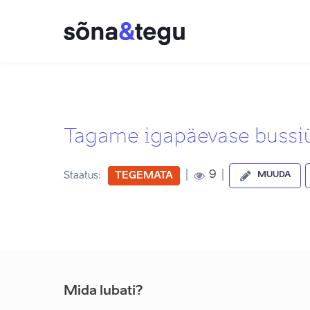
Tagame igapäevase bussiü
|
|
9
Staatus:
TEGEMATA
MUUDA
Mida lubati?