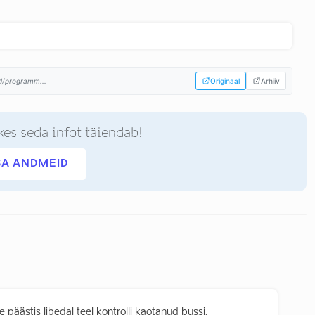
d/programm...
Originaal
Arhiiv
kes seda infot täiendab!
SA ANDMEID
 päästis libedal teel kontrolli kaotanud bussi.