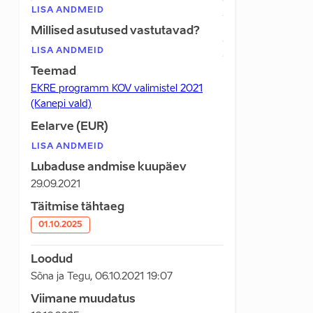
LISA ANDMEID
Millised asutused vastutavad?
LISA ANDMEID
Teemad
EKRE programm KOV valimistel 2021
(Kanepi vald)
Eelarve (EUR)
LISA ANDMEID
Lubaduse andmise kuupäev
29.09.2021
Täitmise tähtaeg
01.10.2025
Loodud
Sõna ja Tegu
,
06.10.2021 19:07
Viimane muudatus