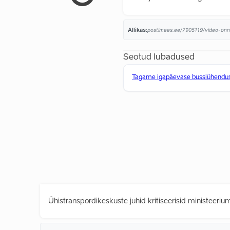
Allikas:
postimees.ee/7905119/video-onne
Seotud lubadused
Tagame igapäevase bussiühenduse
Ühistranspordikeskuste juhid kritiseerisid ministeeri