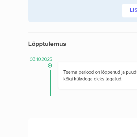
LI
Lõpptulemus
03.10.2025
Teema periood on lõppenud ja puud
kõigi küladega oleks tagatud.