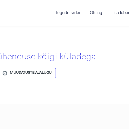
Tegude radar
Otsing
Lisa lub
henduse kõigi küladega.
MUUDATUSTE AJALUGU