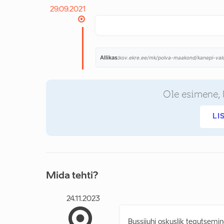
29.09.2021
Allikas:
kov.ekre.ee/mk/polva-maakond/kanepi-val
Ole esimene, 
LI
Mida tehti?
24.11.2023
Bussijuhi oskuslik tegutsemine