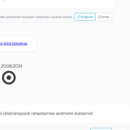
lik-paasemine-bussijuhi-soiduoskus-paastis-paeva...
Originaal
Arhiiv
 kõigi küladega.
20.08.2024
umi ühistranspordi rahastamise andmete ilustamist.