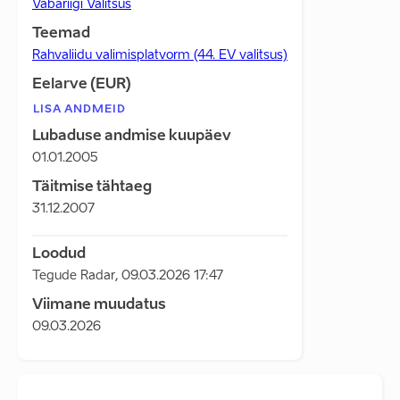
Vabariigi Valitsus
Teemad
Rahvaliidu valimisplatvorm (44. EV valitsus)
Eelarve (EUR)
LISA ANDMEID
Lubaduse andmise kuupäev
01.01.2005
Täitmise tähtaeg
31.12.2007
Loodud
Tegude Radar
,
09.03.2026 17:47
Viimane muudatus
09.03.2026