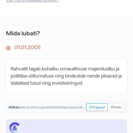
Loe, mis on lubaduse tugevus >
Mida lubati?
01.01.2005
Rahvaliit tagab kohaliku omavalitsuse majandusliku ja
poliitilise sõltumatuse ning kindlustab nende piisavad ja
stabiilsed tulud ning investeeringud.
Allikas:
web.archive.org/web/2003/https://www.rahvaliit.ee/...
Originaal
Arhiiv