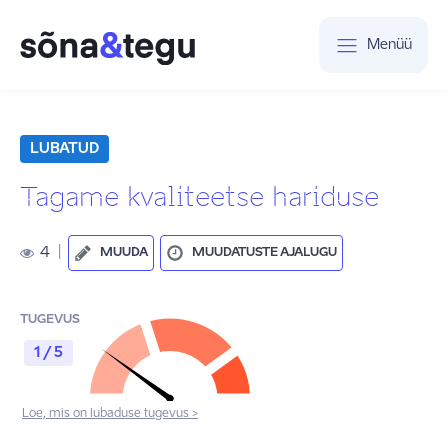
Menüü
LUBATUD
Tagame kvaliteetse hariduse
4
|
MUUDA
MUUDATUSTE AJALUGU
TUGEVUS
1 / 5
Loe, mis on lubaduse tugevus >