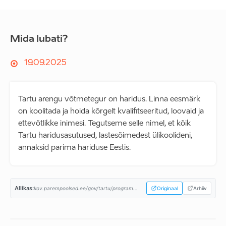
Mida lubati?
19.09.2025
Tartu arengu võtmetegur on haridus. Linna eesmärk
on koolitada ja hoida kõrgelt kvalifitseeritud, loovaid ja
ettevõtlikke inimesi. Tegutseme selle nimel, et kõik
Tartu haridusasutused, lastesõimedest ülikoolideni,
annaksid parima hariduse Eestis.
Allikas:
kov.parempoolsed.ee/gov/tartu/program...
Originaal
Arhiiv