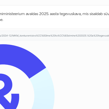
ministeerium avaldas 2025. aasta tegevuskava, mis sisaldab süv
e.
ents/2024-12/MKM_konkurentsivo%CC%83ime%20to%CC%83stmine%202025.%20a%20tegevuska