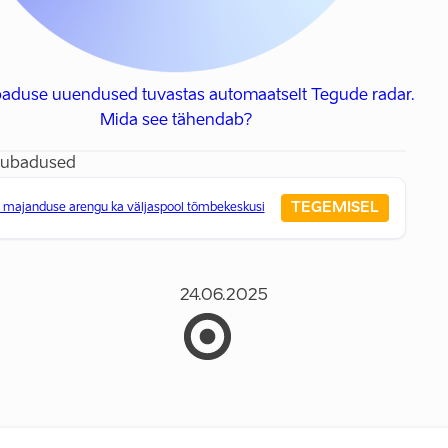
ubaduse uuendused tuvastas automaatselt Tegude radar.
Mida see tähendab?
lubadused
TEGEMISEL
majanduse arengu ka väljaspool tõmbekeskusi
24.06.2025