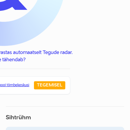
astas automaatselt Tegude radar.
e tähendab?
TEGEMISEL
pool tõmbekeskusi
Sihtrühm