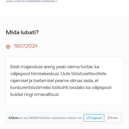
Loe, mis on lubaduse tugevus >
Mida lubati?
19.07.2024
Eesti majanduse areng peab olema tuntav ka
väljaspool tõmbekeskusi. Uute tööstusettevõtete
rajamisel ja toetamisel peame silmas seda, et
konkurentsivõimelisi töökohti loodaks ka väljaspool
kuldse ringi omavalitsusi
Allikas:
err.ee/1609401403/loe-taismahus-kristen-michali-valitsuse-koalitsioonilepe...
Originaal
Arhiiv