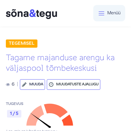
Menüü
TEGEMISEL
Tagame majanduse arengu ka
väljaspool tõmbekeskusi
6
|
MUUDA
MUUDATUSTE AJALUGU
TUGEVUS
1 / 5