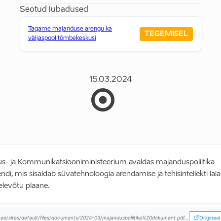
Seotud lubadused
Tagame majanduse arengu ka
TEGEMISEL
väljaspool tõmbekeskusi
15.03.2024
s- ja Kommunikatsiooniministeerium avaldas majanduspoliitika
i, mis sisaldab süvatehnoloogia arendamise ja tehisintellekti laia
elevõtu plaane.
e/sites/default/files/documents/2024-03/majanduspoliitika%20dokument.pdf...
Originaal