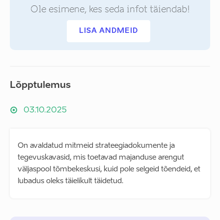
Ole esimene, kes seda infot täiendab!
LISA ANDMEID
Lõpptulemus
03.10.2025
On avaldatud mitmeid strateegiadokumente ja
tegevuskavasid, mis toetavad majanduse arengut
väljaspool tõmbekeskusi, kuid pole selgeid tõendeid, et
lubadus oleks täielikult täidetud.