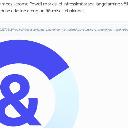
imees Jerome Powell märkis, et intressimäärade langetamine võib h
duse edasine areng on äärmiselt ebakindel.
2025/06/24/powell-intresse-langetama-ei-torma-majanduse-edasine-areng-on-aarmiselt-ebak