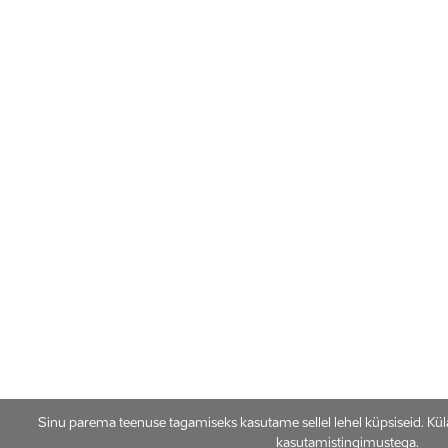
Sinu parema teenuse tagamiseks kasutame sellel lehel küpsiseid. Kü
kasutamistingimustega.