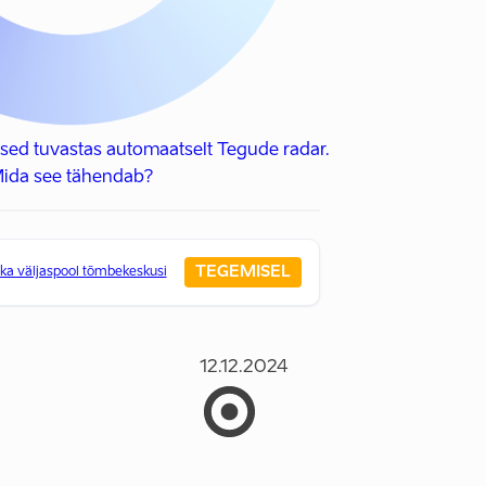
sed tuvastas automaatselt Tegude radar.
ida see tähendab?
TEGEMISEL
a väljaspool tõmbekeskusi
12.12.2024