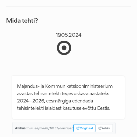
Mida tehti?
19.05.2024
Majandus- ja Kommunikatsiooniministeerium
avaldas tehisintellekti tegevuskava aastateks
2024–2026, eesmärgiga edendada
tehisintellekti laialdast kasutuselevõttu Eestis.
Allikas:
mkm.ee/media/10157/download
Originaal
Arhiiv