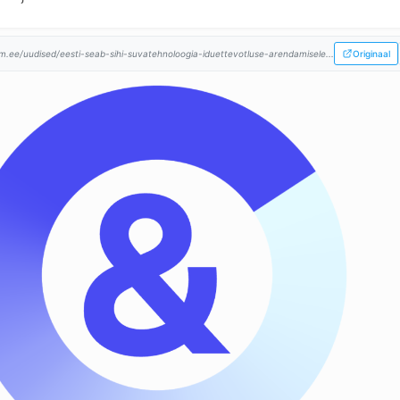
.ee/uudised/eesti-seab-sihi-suvatehnoloogia-iduettevotluse-arendamisele...
Originaal