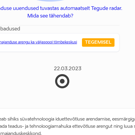
aduse uuendused tuvastas automaatselt Tegude radar.
Mida see tähendab?
ubadused
TEGEMISEL
ajanduse arengu ka väljaspool tõmbekeskusi
22.03.2023
seab sihiks süvatehnoloogia iduettevõtluse arendamise, eesmärgig
dada teadus- ja tehnoloogiamahuka ettevõtluse arengut ning luua s
 majanduskeskkond.