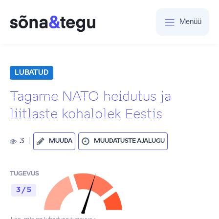
Menüü
LUBATUD
Tagame NATO heidutus ja
liitlaste kohalolek Eestis
3
|
MUUDA
MUUDATUSTE AJALUGU
TUGEVUS
3 / 5