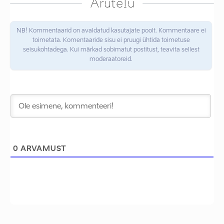
Arutelu
NB! Kommentaarid on avaldatud kasutajate poolt. Kommentaare ei
toimetata. Komentaaride sisu ei pruugi ühtida toimetuse
seisukohtadega. Kui märkad sobimatut postitust, teavita sellest
moderaatoreid.
0
ARVAMUST