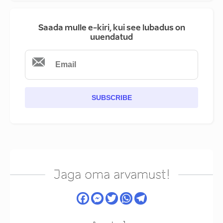
Saada mulle e-kiri, kui see lubadus on
uuendatud
SUBSCRIBE
Jaga oma arvamust!