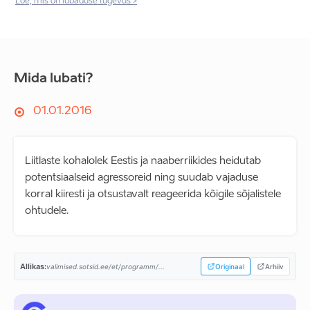
Loe, mis on lubaduse tugevus >
Mida lubati?
01.01.2016
Liitlaste kohalolek Eestis ja naaberriikides heidutab
potentsiaalseid agressoreid ning suudab vajaduse
korral kiiresti ja otsustavalt reageerida kõigile sõjalistele
ohtudele.
Allikas:
valimised.sotsid.ee/et/programm/...
Originaal
Arhiiv