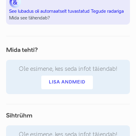
See lubadus oli automaatselt tuvastatud Tegude radariga
Mida see tähendab?
Mida tehti?
Ole esimene, kes seda infot täiendab!
LISA ANDMEID
Sihtrühm
Ole esimene, kes seda infot täiendab!