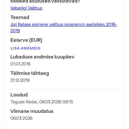
Millised asutused vastutavad?
Vabariigi Valitsus
Teemad
Jüri Ratase esimene valitsus programm aastateks 2016-
2019
Eelarve (EUR)
LISA ANDMEID
Lubaduse andmise kuupäev
01.01.2016
Täitmise tähtaeg
31.12.2019
Loodud
Tegude Radar
,
06.03.2026 09:15
Viimane muudatus
06.03.2026