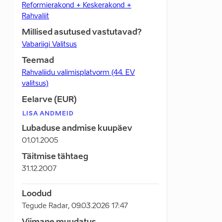
Reformierakond + Keskerakond +
Rahvaliit
Millised asutused vastutavad?
Vabariigi Valitsus
Teemad
Rahvaliidu valimisplatvorm (44. EV
valitsus)
Eelarve (EUR)
LISA ANDMEID
Lubaduse andmise kuupäev
01.01.2005
Täitmise tähtaeg
31.12.2007
Loodud
Tegude Radar
,
09.03.2026 17:47