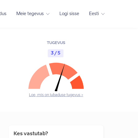
adus
Meie tegevus
Logi sisse
Eesti
TUGEVUS
3 / 5
Loe, mis on lubaduse tugevus >
Kes vastutab?