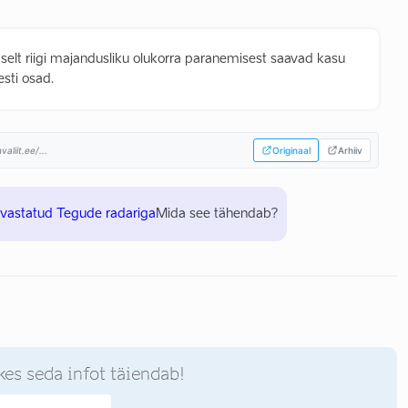
ohaselt riigi majandusliku olukorra paranemisest saavad kasu
esti osad.
liit.ee/...
Originaal
Arhiiv
uvastatud Tegude radariga
Mida see tähendab?
kes seda infot täiendab!