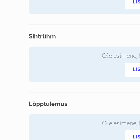
LI
Sihtrühm
Ole esimene, 
LI
Lõpptulemus
Ole esimene, 
LI