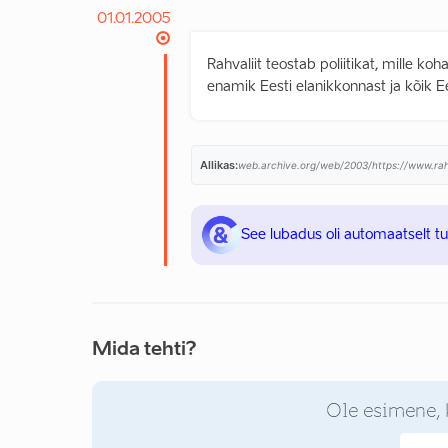
01.01.2005
Rahvaliit teostab poliitikat, mille k
enamik Eesti elanikkonnast ja kõik E
Allikas:
web.archive.org/web/2003/https://www.rahva
See lubadus oli automaatselt t
Mida tehti?
Ole esimene, 