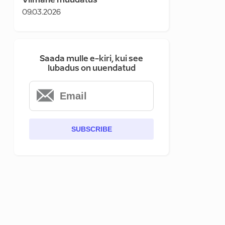
Viimane muudatus
09.03.2026
Saada mulle e-kiri, kui see
lubadus on uuendatud
SUBSCRIBE