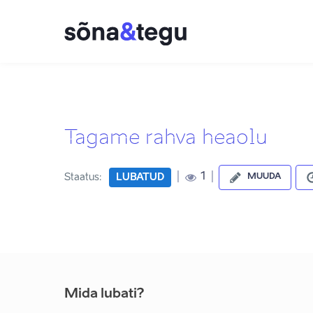
Tagame rahva heaolu
|
|
1
Staatus:
LUBATUD
MUUDA
Mida lubati?