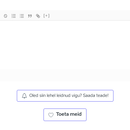
[+]
Oled siin lehel leidnud vigu? Saada teade!
Toeta meid