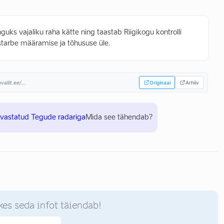
nguks vajaliku raha kätte ning taastab Riigikogu kontrolli
tarbe määramise ja tõhususe üle.
liit.ee/...
Originaal
Arhiiv
uvastatud Tegude radariga
Mida see tähendab?
kes seda infot täiendab!