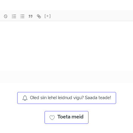
[+]
Oled siin lehel leidnud vigu? Saada teade!
Toeta meid