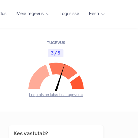
adus
Meie tegevus
Logi sisse
Eesti
TUGEVUS
3 / 5
Loe, mis on lubaduse tugevus >
Kes vastutab?