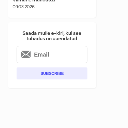
Viimane muudatus
09.03.2026
Saada mulle e-kiri, kui see
lubadus on uuendatud
SUBSCRIBE