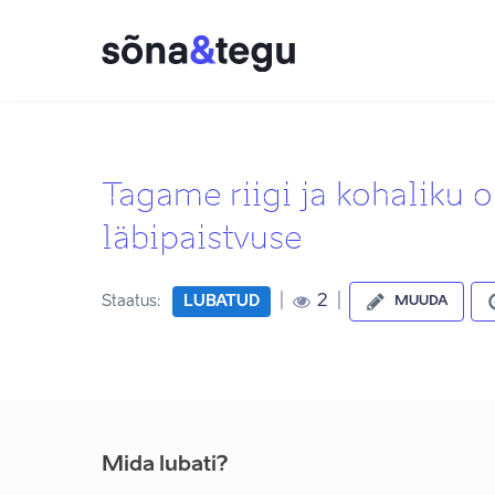
Tagame riigi ja kohaliku 
läbipaistvuse
|
|
2
Staatus:
LUBATUD
MUUDA
Mida lubati?