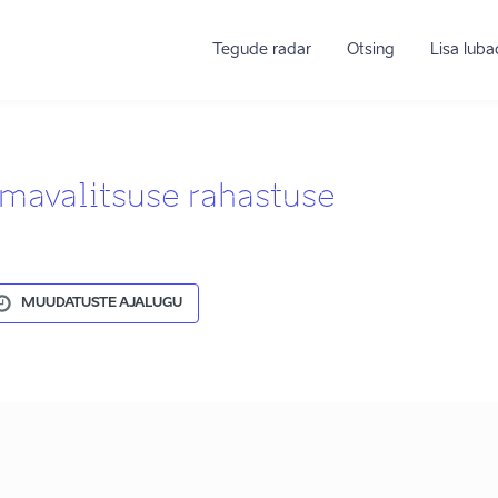
Tegude radar
Otsing
Lisa lub
omavalitsuse rahastuse
MUUDATUSTE AJALUGU