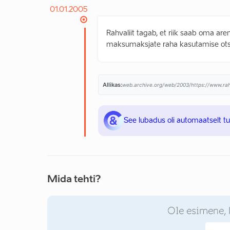
01.01.2005
Rahvaliit tagab, et riik saab oma are
maksumaksjate raha kasutamise ots
Allikas:
web.archive.org/web/2003/https://www.rahva
See lubadus oli automaatselt t
Mida tehti?
Ole esimene, 