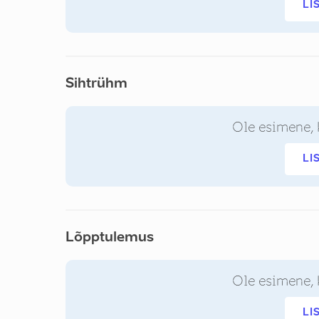
LI
Sihtrühm
Ole esimene, 
LI
Lõpptulemus
Ole esimene, 
LI