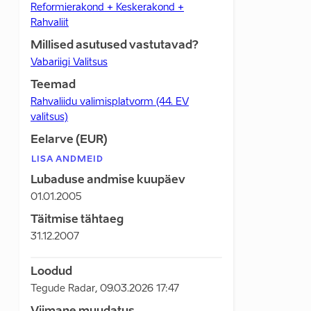
Reformierakond + Keskerakond +
Rahvaliit
Millised asutused vastutavad?
Vabariigi Valitsus
Teemad
Rahvaliidu valimisplatvorm (44. EV
valitsus)
Eelarve (EUR)
LISA ANDMEID
Lubaduse andmise kuupäev
01.01.2005
Täitmise tähtaeg
31.12.2007
Loodud
Tegude Radar
,
09.03.2026 17:47