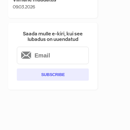
Viimane muudatus
09.03.2026
Saada mulle e-kiri, kui see
lubadus on uuendatud
SUBSCRIBE