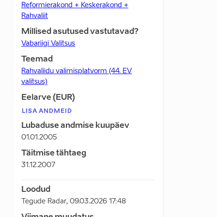
Reformierakond + Keskerakond +
Rahvaliit
Millised asutused vastutavad?
Vabariigi Valitsus
Teemad
Rahvaliidu valimisplatvorm (44. EV
valitsus)
Eelarve (EUR)
LISA ANDMEID
Lubaduse andmise kuupäev
01.01.2005
Täitmise tähtaeg
31.12.2007
Loodud
Tegude Radar
,
09.03.2026 17:48