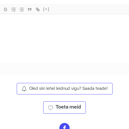
[+]
Oled siin lehel leidnud vigu? Saada teade!
Toeta meid