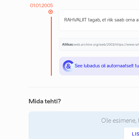
01.01.2005
RAHVALIIT tagab, et riik saab oma ar
Allikas:
web.archive.org/web/2003/https://www.rahva
See lubadus oli automaatselt t
Mida tehti?
Ole esimene, 
LI