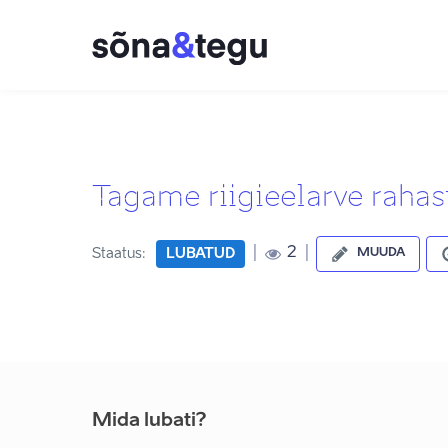
Tagame riigieelarve rahas
|
|
2
Staatus:
LUBATUD
MUUDA
Mida lubati?