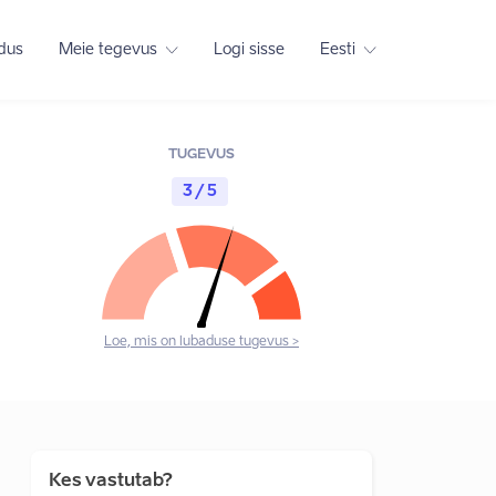
adus
Meie tegevus
Logi sisse
Eesti
TUGEVUS
3 / 5
Loe, mis on lubaduse tugevus >
Kes vastutab?