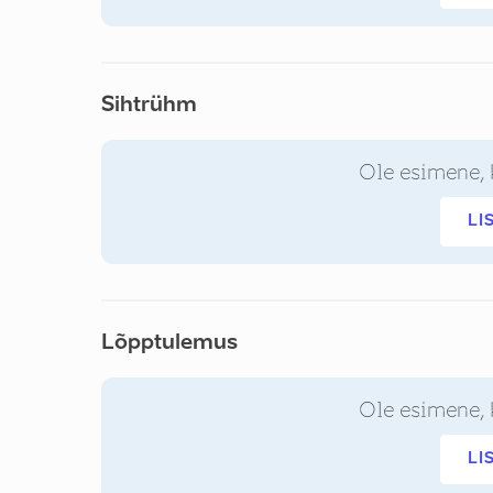
Sihtrühm
Ole esimene, 
LI
Lõpptulemus
Ole esimene, 
LI