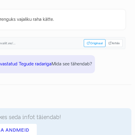
enguks vajaliku raha kätte.
liit.ee/...
Originaal
Arhiiv
uvastatud Tegude radariga
Mida see tähendab?
kes seda infot täiendab!
SA ANDMEID