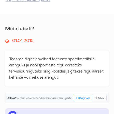
Loe, mis on lubaduse tugevus >
Mida lubati?
01.01.2015
Tagame riigieelarvelised toetused spordimeditsiini
arenguks ja noorsportlaste regulaarseteks
terviseuuringuteks ning koolides jälgitakse regulaarselt
kehalise võimekuse arengut.
Allikas:
reform.ee/erakond/koalitsioonid-valimisplatvormid/valitsusprogramm-2015-2019/...
Originaal
Arhiiv