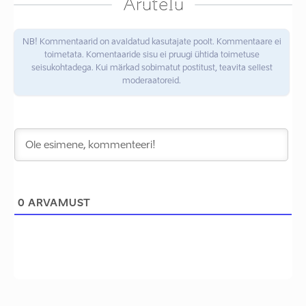
Arutelu
NB! Kommentaarid on avaldatud kasutajate poolt. Kommentaare ei
toimetata. Komentaaride sisu ei pruugi ühtida toimetuse
seisukohtadega. Kui märkad sobimatut postitust, teavita sellest
moderaatoreid.
0
ARVAMUST