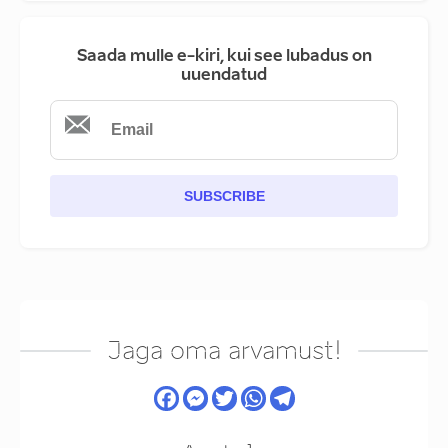
Saada mulle e-kiri, kui see lubadus on
uuendatud
SUBSCRIBE
Jaga oma arvamust!