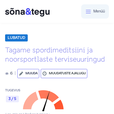
Menüü
LUBATUD
Tagame spordimeditsiini ja
noorsportlaste terviseuuringud
6
|
MUUDA
MUUDATUSTE AJALUGU
TUGEVUS
3 / 5