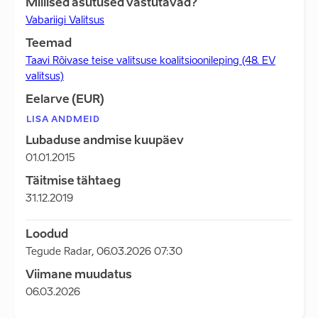
Millised asutused vastutavad?
Vabariigi Valitsus
Teemad
Taavi Rõivase teise valitsuse koalitsioonileping (48. EV
valitsus)
Eelarve (EUR)
LISA ANDMEID
Lubaduse andmise kuupäev
01.01.2015
Täitmise tähtaeg
31.12.2019
Loodud
Tegude Radar
,
06.03.2026 07:30
Viimane muudatus
06.03.2026