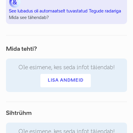
See lubadus oli automaatselt tuvastatud Tegude radariga
Mida see tähendab?
Mida tehti?
Ole esimene, kes seda infot täiendab!
LISA ANDMEID
Sihtrühm
Ole esimene, kes seda infot täiendab!