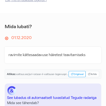
Loe, mis on lubaduse tugevus >
Mida lubati?
01.12.2020
ravimite kättesaadavuse häiretest teavitamiseks
Allikas:
valitsus.ee/juri-ratase-ii-valitsuse-tegevusprogramm...
Originaal
Arhiiv
See lubadus oli automaatselt tuvastatud Tegude radariga
Mida see tähendab?