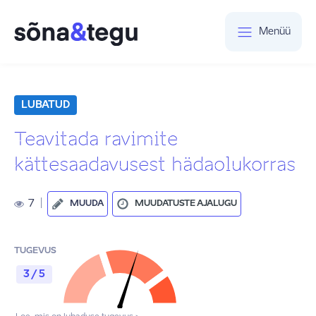
Menüü
LUBATUD
Teavitada ravimite
kättesaadavusest hädaolukorras
7
|
MUUDA
MUUDATUSTE AJALUGU
TUGEVUS
3 / 5