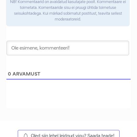
NB! Kommentaarid on avaldatud kasutajate poolt. Kommentaare ei
toimetata. Komentaaride sisu ei pruugi ühtida toimetuse
seisukohtadega. Kui märkad sobimatut postitust, teavita sellest
moderaatoreid.
0
ARVAMUST
Oled siin lehel leidnud vigu? Saada teade!