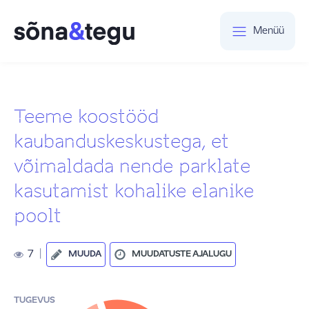
Menüü
Teeme koostööd
kaubanduskeskustega, et
võimaldada nende parklate
kasutamist kohalike elanike
poolt
7
|
MUUDA
MUUDATUSTE AJALUGU
TUGEVUS