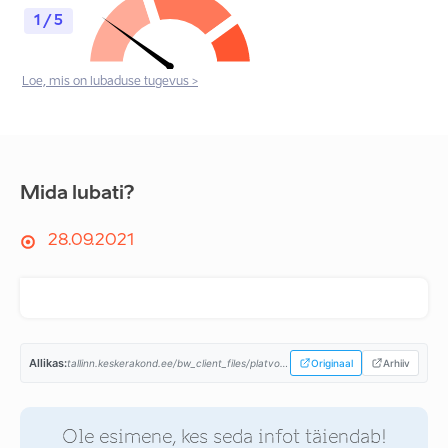
1 / 5
Loe, mis on lubaduse tugevus >
Mida lubati?
28.09.2021
Allikas:
tallinn.keskerakond.ee/bw_client_files/platvorm/public/img/File/KE_Tallinna_platvorm_2021_EST.pdf...
Originaal
Arhiiv
Ole esimene, kes seda infot täiendab!