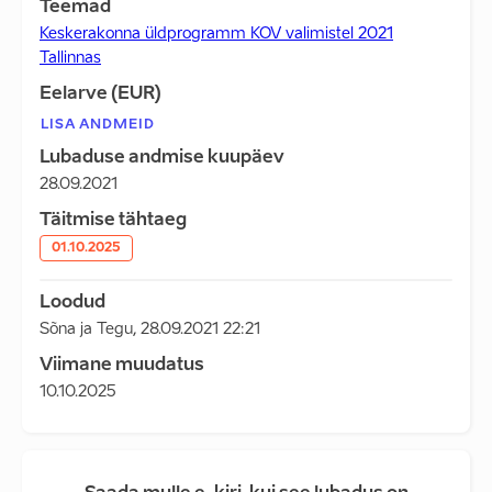
Teemad
Keskerakonna üldprogramm KOV valimistel 2021
Tallinnas
Eelarve (EUR)
LISA ANDMEID
Lubaduse andmise kuupäev
28.09.2021
Täitmise tähtaeg
01.10.2025
Loodud
Sõna ja Tegu
,
28.09.2021 22:21
Viimane muudatus
10.10.2025