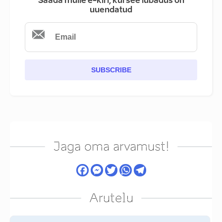
Saada mulle e-kiri, kui see lubadus on
uuendatud
SUBSCRIBE
Jaga oma arvamust!
Arutelu