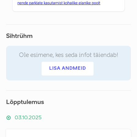
nende parklate kasutamist kohalike elanike poolt
Sihtrühm
Ole esimene, kes seda infot täiendab!
LISA ANDMEID
Lõpptulemus
03.10.2025