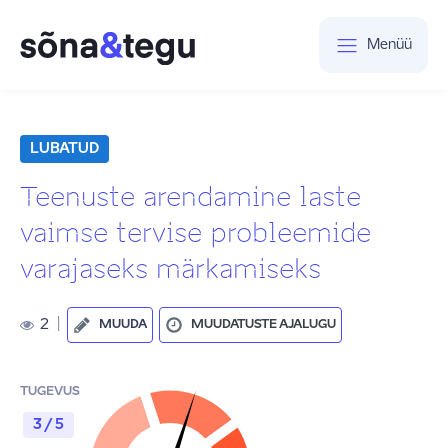
Menüü
LUBATUD
Teenuste arendamine laste
vaimse tervise probleemide
varajaseks märkamiseks
2
|
MUUDA
MUUDATUSTE AJALUGU
TUGEVUS
3 / 5