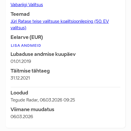
Vabariigi Valitsus
Teemad
Jüri Ratase teise valitsuse koalitsioonileping (50. EV
valitsus)
Eelarve (EUR)
LISA ANDMEID
Lubaduse andmise kuupäev
01.01.2019
Täitmise tähtaeg
31.12.2021
Loodud
Tegude Radar
,
06.03.2026 09:25
Viimane muudatus
06.03.2026