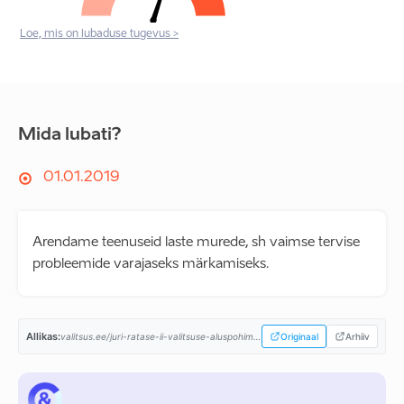
Loe, mis on lubaduse tugevus >
Mida lubati?
01.01.2019
Arendame teenuseid laste murede, sh vaimse tervise
probleemide varajaseks märkamiseks.
Allikas:
valitsus.ee/juri-ratase-ii-valitsuse-aluspohimotted-aastaiks-2019-2023...
Originaal
Arhiiv