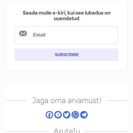
Saada mulle e-kiri, kui see lubadus on
uuendatud
SUBSCRIBE
Jaga oma arvamust!
Arutelu