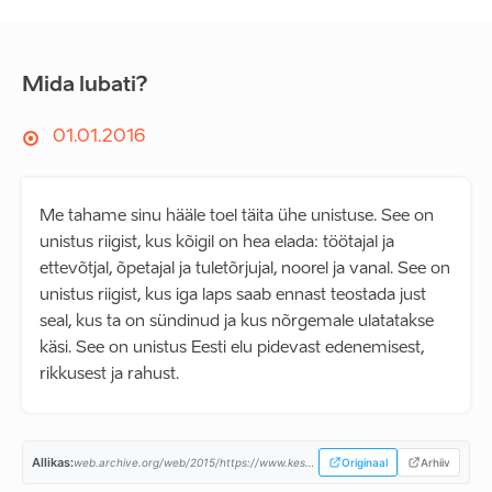
Mida lubati?
01.01.2016
Me tahame sinu hääle toel täita ühe unistuse. See on
unistus riigist, kus kõigil on hea elada: töötajal ja
ettevõtjal, õpetajal ja tuletõrjujal, noorel ja vanal. See on
unistus riigist, kus iga laps saab ennast teostada just
seal, kus ta on sündinud ja kus nõrgemale ulatatakse
käsi. See on unistus Eesti elu pidevast edenemisest,
rikkusest ja rahust.
Allikas:
web.archive.org/web/2015/https://www.keskerakond.ee/...
Originaal
Arhiiv