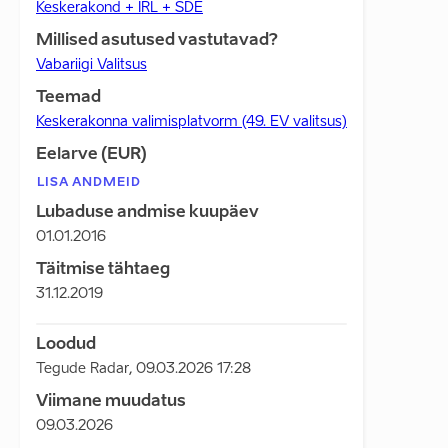
Keskerakond + IRL + SDE
Millised asutused vastutavad?
Vabariigi Valitsus
Teemad
Keskerakonna valimisplatvorm (49. EV valitsus)
Eelarve (EUR)
LISA ANDMEID
Lubaduse andmise kuupäev
01.01.2016
Täitmise tähtaeg
31.12.2019
Loodud
Tegude Radar
,
09.03.2026 17:28
Viimane muudatus
09.03.2026