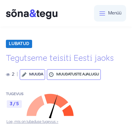
Menüü
LUBATUD
Tegutseme teisiti Eesti jaoks
2
|
MUUDA
MUUDATUSTE AJALUGU
TUGEVUS
3 / 5
Loe, mis on lubaduse tugevus >