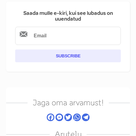
Saada mulle e-kiri, kui see lubadus on
uuendatud
SUBSCRIBE
Jaga oma arvamust!
Arutelu