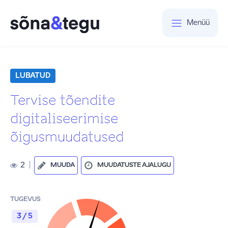
Menüü
LUBATUD
Tervise tõendite
digitaliseerimise
õigusmuudatused
2
|
MUUDA
MUUDATUSTE AJALUGU
TUGEVUS
3 / 5