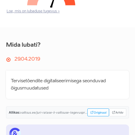
Loe, mis on lubaduse tugevus >
Mida lubati?
29.04.2019
Tervisetõendite digitaliseerimisega seonduvad
õigusmuudatused
Allikas:
valitsus.ee/juri-ratase-ii-valitsuse-tegevusprogramm...
Originaal
Arhiiv