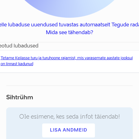
elle lubaduse uuendused tuvastas automaatselt Tegude rada
Mida see tähendab?
eotud lubadused
Tetame Keilasse turu ja turuhoone rajamist, mis varasemate aastate jooksul
on linnast kadunud
Sihtrühm
Ole esimene, kes seda infot täiendab!
LISA ANDMEID