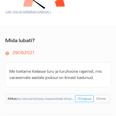
Loe, mis on lubaduse tugevus >
Mida lubati?
29.09.2021
Me toetame Keilasse turu ja turuhoone rajamist, mis
varasemate aastate jooksul on linnast kadunud.
Allikas:
kov.ekre.ee/mk/harju-maakond/keila-linn/programm...
Originaal
Arhiiv