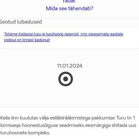
radar.
Mida see tähendab?
Seotud lubadused
Tetame Keilasse turu ja turuhoone rajamist, mis varasemate aastate
jooksul on linnast kadunud
11.01.2024
Keila linn kuulutas välja eelläbirääkimistega pakkumise Turu tn 1
kinnisasja hoonestusõiguse seadmiseks eesmärgiga ehitada uus
turuhoonete kompleks.