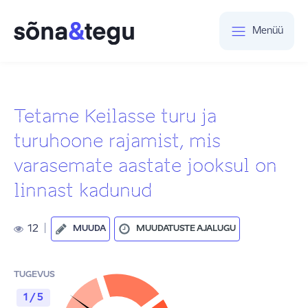
Menüü
Tetame Keilasse turu ja
turuhoone rajamist, mis
varasemate aastate jooksul on
linnast kadunud
12
|
MUUDA
MUUDATUSTE AJALUGU
TUGEVUS
1 / 5