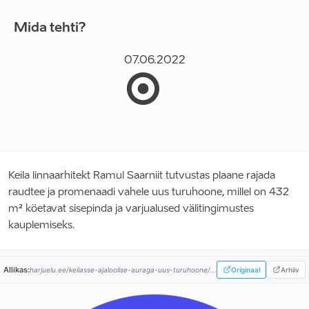
Mida tehti?
07.06.2022
Keila linnaarhitekt Ramul Saarniit tutvustas plaane rajada
raudtee ja promenaadi vahele uus turuhoone, millel on 432
m² köetavat sisepinda ja varjualused välitingimustes
kauplemiseks.
Allikas:
harjuelu.ee/keilasse-ajaloolise-auraga-uus-turuhoone/...
Originaal
Arhiiv