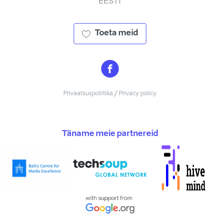
EESTI
Toeta meid
Privaatsuspoliitika / Privacy policy
Täname meie partnereid