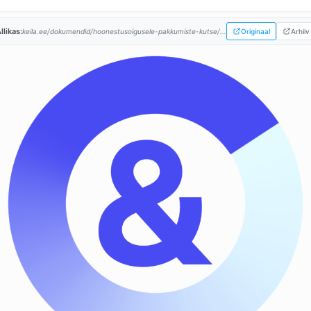
llikas:
keila.ee/dokumendid/hoonestusoigusele-pakkumiste-kutse/...
Originaal
Arhiiv