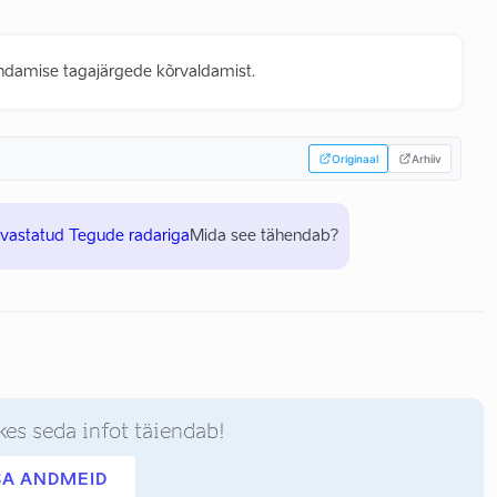
andamise tagajärgede kõrvaldamist.
Originaal
Arhiiv
uvastatud Tegude radariga
Mida see tähendab?
kes seda infot täiendab!
SA ANDMEID