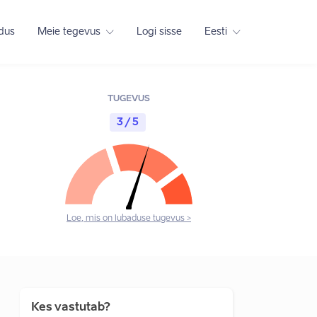
adus
Meie tegevus
Logi sisse
Eesti
TUGEVUS
3 / 5
Loe, mis on lubaduse tugevus >
Kes vastutab?