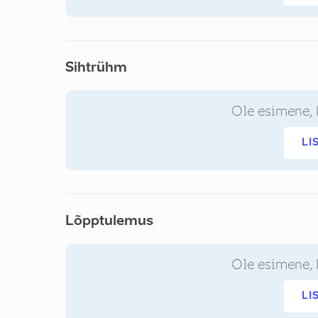
Sihtrühm
Ole esimene, 
LI
Lõpptulemus
Ole esimene, 
LI