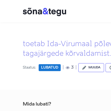
toetab Ida-Virumaal põle
tagajärgede kõrvaldamist.
|
|
3
Staatus:
LUBATUD
MUUDA
Mida lubati?