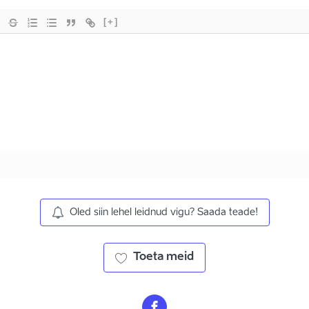
[+]
Oled siin lehel leidnud vigu? Saada teade!
Toeta meid