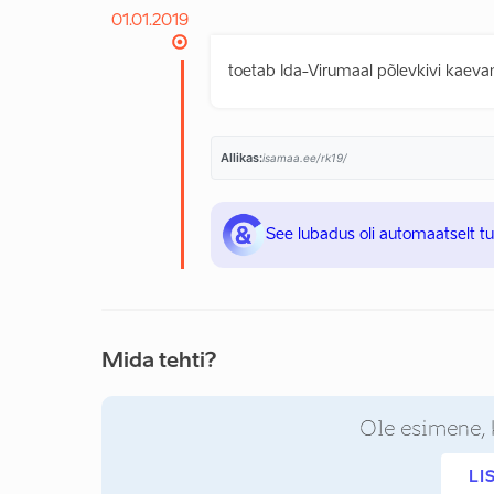
01.01.2019
toetab Ida-Virumaal põlevkivi kaev
Allikas:
isamaa.ee/rk19/
See lubadus oli automaatselt t
Mida tehti?
Ole esimene, 
LI