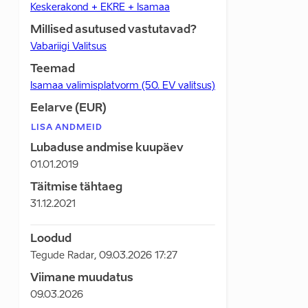
Keskerakond + EKRE + Isamaa
Millised asutused vastutavad?
Vabariigi Valitsus
Teemad
Isamaa valimisplatvorm (50. EV valitsus)
Eelarve (EUR)
LISA ANDMEID
Lubaduse andmise kuupäev
01.01.2019
Täitmise tähtaeg
31.12.2021
Loodud
Tegude Radar
,
09.03.2026 17:27
Viimane muudatus
09.03.2026