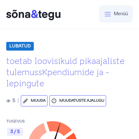
Menüü
LUBATUD
toetab loovisikuid pikaajaliste
tulemussKpendiumide ja -
lepingute
5
|
MUUDA
MUUDATUSTE AJALUGU
TUGEVUS
3 / 5