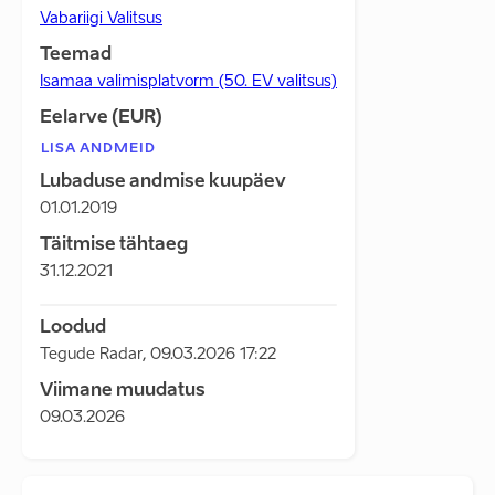
Vabariigi Valitsus
Teemad
Isamaa valimisplatvorm (50. EV valitsus)
Eelarve (EUR)
LISA ANDMEID
Lubaduse andmise kuupäev
01.01.2019
Täitmise tähtaeg
31.12.2021
Loodud
Tegude Radar
,
09.03.2026 17:22
Viimane muudatus
09.03.2026