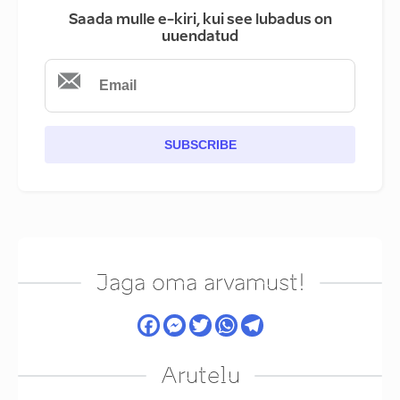
Saada mulle e-kiri, kui see lubadus on
uuendatud
SUBSCRIBE
Jaga oma arvamust!
Arutelu