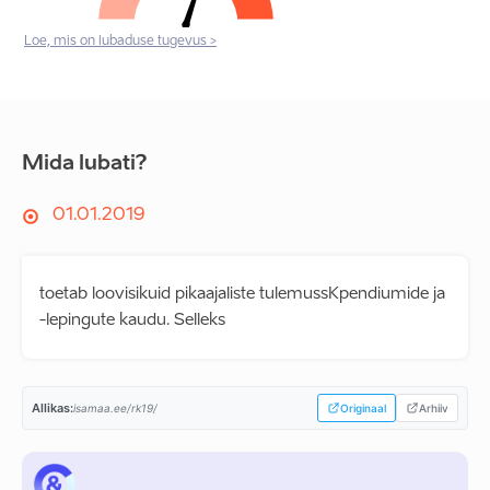
Loe, mis on lubaduse tugevus >
Mida lubati?
01.01.2019
toetab loovisikuid pikaajaliste tulemussKpendiumide ja
-lepingute kaudu. Selleks
Allikas:
isamaa.ee/rk19/
Originaal
Arhiiv