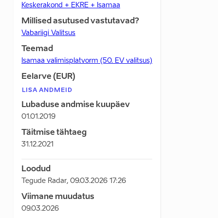
Keskerakond + EKRE + Isamaa
Millised asutused vastutavad?
Vabariigi Valitsus
Teemad
Isamaa valimisplatvorm (50. EV valitsus)
Eelarve (EUR)
LISA ANDMEID
Lubaduse andmise kuupäev
01.01.2019
Täitmise tähtaeg
31.12.2021
Loodud
Tegude Radar
,
09.03.2026 17:26
Viimane muudatus
09.03.2026