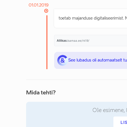
01.01.2019
toetab majanduse digitaliseerimist. 
Allikas:
isamaa.ee/rk19/
See lubadus oli automaatselt t
Mida tehti?
Ole esimene, 
LI