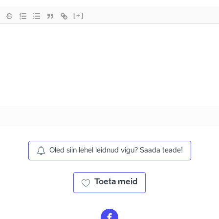
[+]
Oled siin lehel leidnud vigu? Saada teade!
Toeta meid