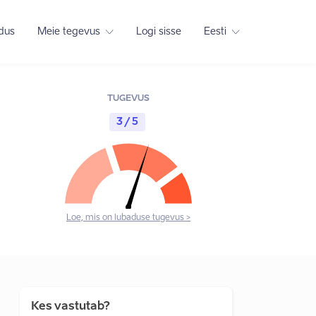
adus
Meie tegevus
Logi sisse
Eesti
TUGEVUS
3 / 5
Loe, mis on lubaduse tugevus >
Kes vastutab?