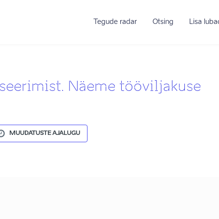
Tegude radar
Otsing
Lisa lub
seerimist. Näeme tööviljakuse
MUUDATUSTE AJALUGU