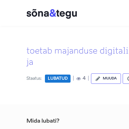
toetab majanduse digitali
ja
|
|
4
Staatus:
LUBATUD
MUUDA
Mida lubati?