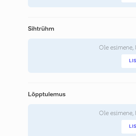
Sihtrühm
Ole esimene, 
LI
Lõpptulemus
Ole esimene, 
LI