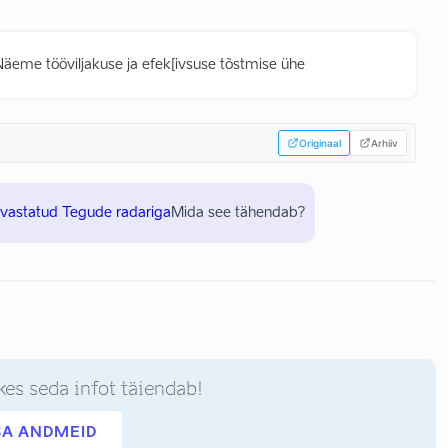
Näeme tööviljakuse ja efek[ivsuse tõstmise ühe
Originaal
Arhiiv
uvastatud Tegude radariga
Mida see tähendab?
kes seda infot täiendab!
SA ANDMEID