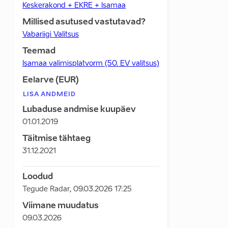
Keskerakond + EKRE + Isamaa
Millised asutused vastutavad?
Vabariigi Valitsus
Teemad
Isamaa valimisplatvorm (50. EV valitsus)
Eelarve (EUR)
LISA ANDMEID
Lubaduse andmise kuupäev
01.01.2019
Täitmise tähtaeg
31.12.2021
Loodud
Tegude Radar
,
09.03.2026 17:25
Viimane muudatus
09.03.2026