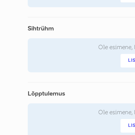
Sihtrühm
Ole esimene, 
LI
Lõpptulemus
Ole esimene, 
LI