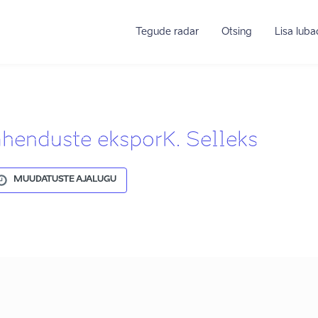
Tegude radar
Otsing
Lisa lub
lahenduste eksporK. Selleks
MUUDATUSTE AJALUGU