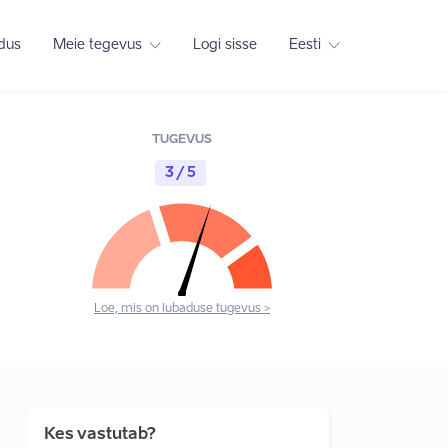
adus
Meie tegevus
Logi sisse
Eesti
TUGEVUS
3 / 5
Loe, mis on lubaduse tugevus >
Kes vastutab?