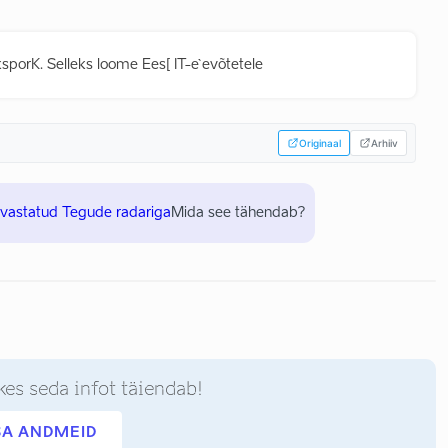
ksporK. Selleks loome Ees[ IT-e`evõtetele
Originaal
Arhiiv
uvastatud Tegude radariga
Mida see tähendab?
kes seda infot täiendab!
SA ANDMEID