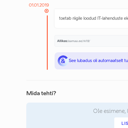
01.01.2019
toetab riigile loodud IT-lahenduste e
Allikas:
isamaa.ee/rk19/
See lubadus oli automaatselt t
Mida tehti?
Ole esimene, 
LI