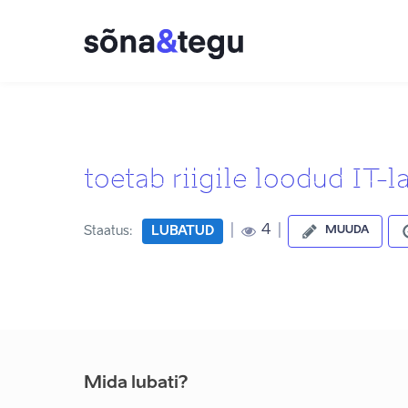
toetab riigile loodud IT-
|
|
4
Staatus:
LUBATUD
MUUDA
Mida lubati?