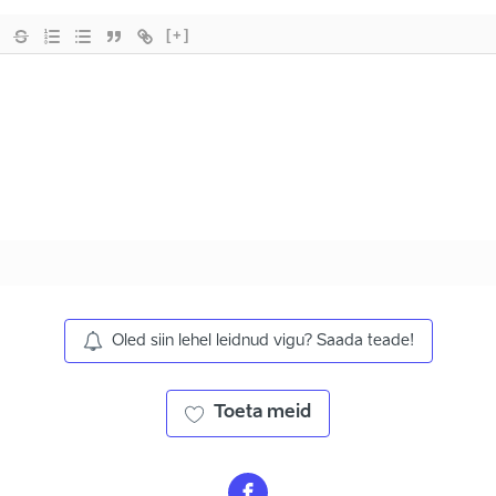
[+]
Oled siin lehel leidnud vigu? Saada teade!
Toeta meid