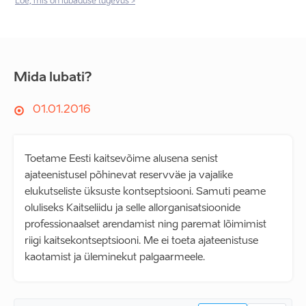
Loe, mis on lubaduse tugevus >
Mida lubati?
01.01.2016
Toetame Eesti kaitsevõime alusena senist
ajateenistusel põhinevat reservväe ja vajalike
elukutseliste üksuste kontseptsiooni. Samuti peame
oluliseks Kaitseliidu ja selle allorganisatsioonide
professionaalset arendamist ning paremat lõimimist
riigi kaitsekontseptsiooni. Me ei toeta ajateenistuse
kaotamist ja üleminekut palgaarmeele.