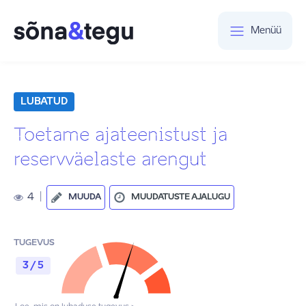
Menüü
LUBATUD
Toetame ajateenistust ja
reservväelaste arengut
4
|
MUUDA
MUUDATUSTE AJALUGU
TUGEVUS
3 / 5