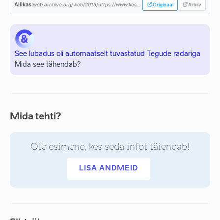
Allikas:
web.archive.org/web/2015/https://www.keskerakond.ee/...
Originaal
Arhiiv
See lubadus oli automaatselt tuvastatud Tegude radariga
Mida see tähendab?
Mida tehti?
Ole esimene, kes seda infot täiendab!
LISA ANDMEID