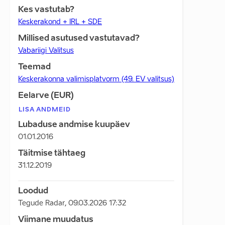
Kes vastutab?
Keskerakond + IRL + SDE
Millised asutused vastutavad?
Vabariigi Valitsus
Teemad
Keskerakonna valimisplatvorm (49. EV valitsus)
Eelarve (EUR)
LISA ANDMEID
Lubaduse andmise kuupäev
01.01.2016
Täitmise tähtaeg
31.12.2019
Loodud
Tegude Radar
,
09.03.2026 17:32
Viimane muudatus