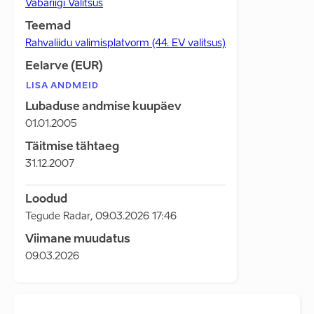
Vabariigi Valitsus
Teemad
Rahvaliidu valimisplatvorm (44. EV valitsus)
Eelarve (EUR)
LISA ANDMEID
Lubaduse andmise kuupäev
01.01.2005
Täitmise tähtaeg
31.12.2007
Loodud
Tegude Radar
,
09.03.2026 17:46
Viimane muudatus
09.03.2026