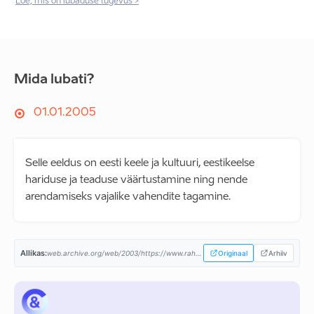
Loe, mis on lubaduse tugevus >
Mida lubati?
01.01.2005
Selle eeldus on eesti keele ja kultuuri, eestikeelse
hariduse ja teaduse väärtustamine ning nende
arendamiseks vajalike vahendite tagamine.
Allikas:
web.archive.org/web/2003/https://www.rahvaliit.ee/...
Originaal
Arhiiv