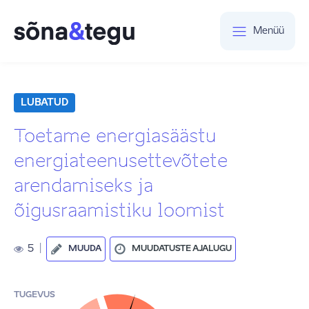
Menüü
LUBATUD
Toetame energiasäästu
energiateenusettevõtete
arendamiseks ja
õigusraamistiku loomist
5
|
MUUDA
MUUDATUSTE AJALUGU
TUGEVUS