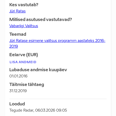
Kes vastutab?
Jüri Ratas
Millised asutused vastutavad?
Vabariigi Valitsus
Teemad
Jüri Ratase esimene valitsus programm aastateks 2016-
2019
Eelarve (EUR)
LISA ANDMEID
Lubaduse andmise kuupäev
01.01.2016
Täitmise tähtaeg
31.12.2019
Loodud
Tegude Radar
,
06.03.2026 09:05