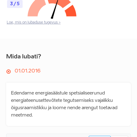
3 / 5
Loe, mis on lubaduse tugevus >
Mida lubati?
01.01.2016
Edendame energiasäästule spetsialiseerunud
energiateenusettevõtete tegutsemiseks vajalikku
õigusraamistikku ja loome nende arengut toetavad
meetmed.