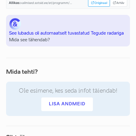
Allikas:
valimised.sotsid.ee/et/programm/...
Originaal
Arhiiv
See lubadus oli automaatselt tuvastatud Tegude radariga
Mida see tähendab?
Mida tehti?
Ole esimene, kes seda infot täiendab!
LISA ANDMEID