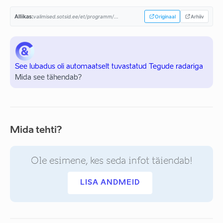
Allikas:
valimised.sotsid.ee/et/programm/...
Originaal
Arhiiv
See lubadus oli automaatselt tuvastatud Tegude radariga
Mida see tähendab?
Mida tehti?
Ole esimene, kes seda infot täiendab!
LISA ANDMEID