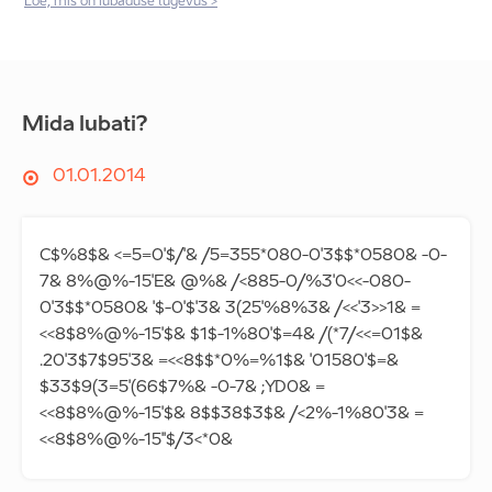
Loe, mis on lubaduse tugevus >
Mida lubati?
01.01.2014
C$%8$& <=5=0'$/'& /5=355*080-0'3$$*0580& -0-
7& 8%@%-15'E& @%& /<885-0/%3'0<<-080-
0'3$$*0580& '$-0'$'3& 3(25'%8%3& /<<'3>>1& =
<<8$8%@%-15'$& $1$-1%80'$=4& /(*7/<<=01$&
.20'3$7$95'3& =<<8$$*0%=%1$& '01580'$=&
$33$9(3=5'(66$7%& -0-7& ;YD0& =
<<8$8%@%-15'$& 8$$38$3$& /<2%-1%80'3& =
<<8$8%@%-15''$/3<*0&