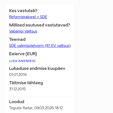
Kes vastutab?
Reformierakond + SDE
Millised asutused vastutavad?
Vabariigi Valitsus
Teemad
SDE valimisplatvorm (47. EV valitsus)
Eelarve (EUR)
LISA ANDMEID
Lubaduse andmise kuupäev
01.01.2014
Täitmise tähtaeg
31.12.2015
Loodud
Tegude Radar
,
09.03.2026 18:12