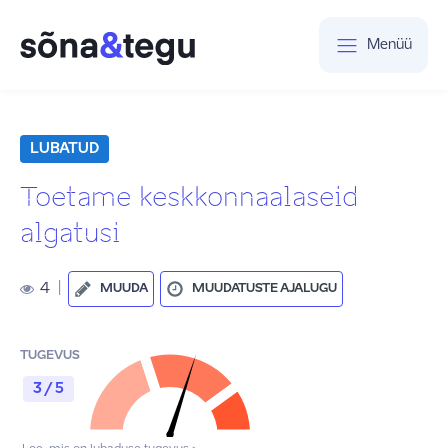
Menüü
LUBATUD
Toetame keskkonnaalaseid
algatusi
4
|
MUUDA
MUUDATUSTE AJALUGU
TUGEVUS
3 / 5