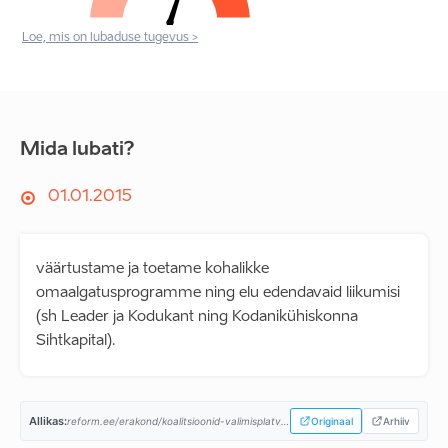
Loe, mis on lubaduse tugevus >
Mida lubati?
01.01.2015
väärtustame ja toetame kohalikke
omaalgatusprogramme ning elu edendavaid liikumisi
(sh Leader ja Kodukant ning Kodanikühiskonna
Sihtkapital).
Allikas:
reform.ee/erakond/koalitsioonid-valimisplatvormid/valitsusprogramm-2015-2019/...
Originaal
Arhiiv