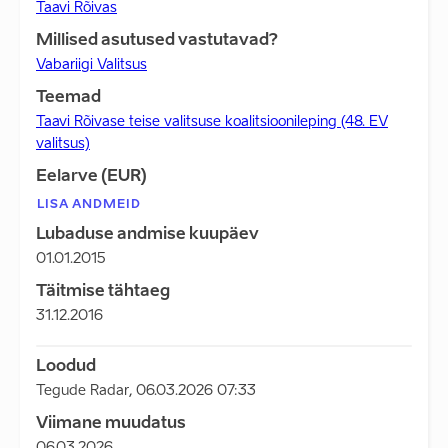
Taavi Rõivas
Millised asutused vastutavad?
Vabariigi Valitsus
Teemad
Taavi Rõivase teise valitsuse koalitsioonileping (48. EV
valitsus)
Eelarve (EUR)
LISA ANDMEID
Lubaduse andmise kuupäev
01.01.2015
Täitmise tähtaeg
31.12.2016
Loodud
Tegude Radar
,
06.03.2026 07:33
Viimane muudatus