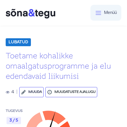
Menüü
LUBATUD
Toetame kohalikke
omaalgatusprogramme ja elu
edendavaid liikumisi
4
|
MUUDA
MUUDATUSTE AJALUGU
TUGEVUS
3 / 5